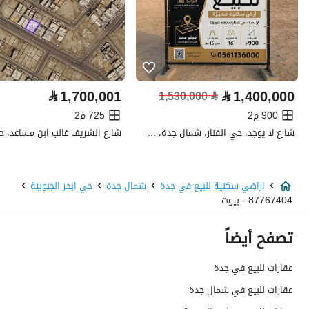
خدمات العقار
لا يوجد خدمات
⃁
1,700,001
⃁
1,400,000
1,530,000
⃁
تفاصيل اضافية
900 م2
725 م2
شارع لا يوجد، حي الفنار، شمال جدة، جدة
عمر العقار
-
عرض الشارع
20
اراضي سكنية للبيع في جدة
شمال جدة
حي ابحر الجنوبية
87767404 - بيوت
رقم المخطط
349 / ج / س
تصفح أيضاً
رقم صك الملكية
719806003759
عقارات للبيع في جدة
واجهة العقار
شرقية
عقارات للبيع في شمال جدة
حدود واطوال العقار
-