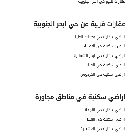
عقارات للبيع في ابحر الجنوبية
الضمانات والمدة
-
عقارات قريبة من حي ابحر الجنوبية
قنوات الاعلان
منصة مرخصة ،لوحة اعلانية ،منصات التواص
اراضي سكنية حي مخطط العليا
هل يوجد اي التزام على
لاشيء
اراضي سكنية حي الأصالة
العقار ؟
اراضي سكنية حي ابحر الشمالية
مطابقة لكود البناء
-
اراضي سكنية حي الفنار
السعودي
اراضي سكنية حي الفردوس
العقار مرهون
لا
اراضي سكنية في مناطق مجاورة
العقار مقيد
لا
اراضي سكنية حي النجمة
رقم الأرض
63
اراضي سكنية حي العبير
ملاحظات
-
اراضي سكنية حي العشيرية