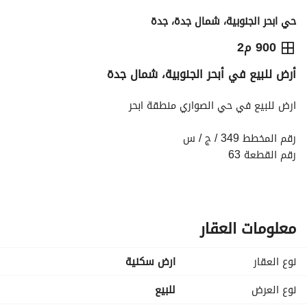
حي ابحر الجنوبية، شمال جدة، جدة
1,530,000
⃁
900 م2
أرض للبيع في أبحر الجنوبية، شمال جدة
التفاصيل
معلومات ترخيص الإعلان
حاسبة التمويل
ارض للبيع في حي الصواري منطقة ابحر
رقم المخطط 349 / ج / س
رقم القطعة 63
نوع المخطط مخطط
المساحة 900 متر مربع
الارض تقع جنوب طريق الملك سعود بالقرب من مركز صحي حي 
الصواري وبالقرب من مدارس أكاديمية وعد
معلومات العقار
المنطقة تحت طور انشاء مشاريع جديده
نوع العقار
ارض سكنية
السعر مليون و 350 ألف ريال صافي ونهائي
نوع العرض
للبيع