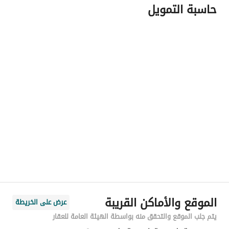
حاسبة التمويل
اسم المسؤول
-
رقم المسؤول
-
الموقع
المنطقة
منطقة مكة المكرمة
المدينة
جدة
الحي
ابحر الجنوبية
اسم الشارع
-
الرمز البريدي
23733
الموقع والأماكن القريبة
عرض على الخريطة
رقم المبنى
7057
يتم جلب الموقع والتحقق منه بواسطة الهيئة العامة للعقار