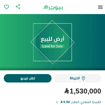
الخريطة
اطلب فيديو
⃁
1,530,000
القسط الشهري المقدر
9.9K
⃁