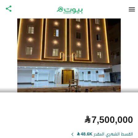
⃁
7,500,000
القسط الشهري المقدر
48.6K
⃁