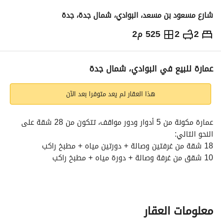
شارع مسعود بن مسعد، البوادي، شمال جدة، جدة
2
2
525 م2
7,500,000
⃁
التفاصيل
معلومات ترخيص الإعلان
حاسبة التمويل
عمارة للبيع في البوادي، شمال جدة
هذا العقار لم يعد متوفرا بعد الآن
عمارة مكونة من 5 أدوار ودور مواقف، تتكون من 28 شقة على 
النحو التالي:
18 شقة من غرفتين وصالة + دورتين مياه + مطبخ راكب
10 شقق من غرفة وصالة + دورة مياه + مطبخ راكب
دش مركزي
جميع أبواب العمارة دخول ذكي
مؤجرة بالكامل بشيك واحد بمبلغ 650 ألف ريال سنوي، الدفع كل 
ستة شهور لمدة عشر سنوات
معلومات العقار
بناء شخصي وجميع الضمانات موجودة