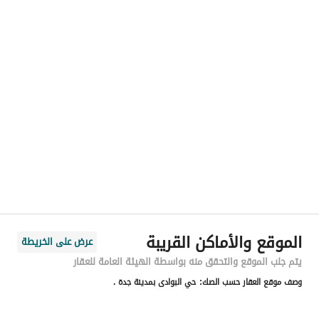
رقم المسؤول
-
الموقع
المنطقة
منطقة مكة المكرمة
المدينة
جدة
الحي
البوادي
اسم الشارع
مسعود بن مسعد
الرمز البريدي
23531
الموقع والأماكن القريبة
عرض على الخريطة
رقم المبنى
6360
يتم جلب الموقع والتحقق منه بواسطة الهيئة العامة للعقار
وصف موقع العقار حسب الصك:
حي البوادى بمدينة جدة .
الرقم الاضافي
3130