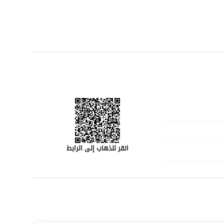
لا تفوت هذه الفرصة لشراء قطعة أرض في أحد المناطق الواعدة في جدة. اتصل بنا اليوم للحصول على المزيد من 
افك الاستثمارية مع هذه الفرصة الممتازة!
انقر للذهاب إلى الرابط
رقم المسؤول
-