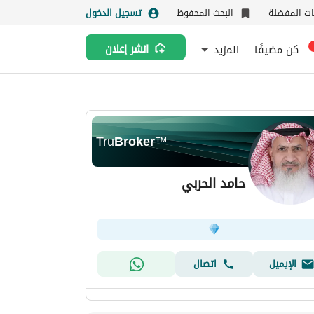
نات المفضلة
البحث المحفوظ
تسجيل الدخول
كن مضيفًا
المزيد
انشر إعلان
Tru
Broker
™
حامد الحربي
الإيميل
اتصال