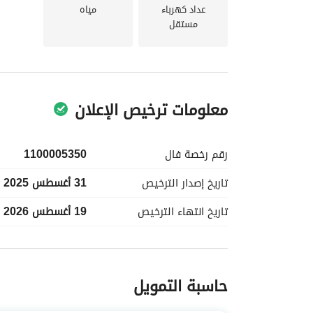
عداد كهرباء
مياه
مستقل
التفاصيل أو لجدولة زيارة. اتخذ خطوة نحو تحقيق أهد
معلومات ترخيص الإعلان
رقم رخصة
فال
1100005350
تاريخ إصدار
الترخيص
31 أغسطس 2025
تاريخ انتهاء
الترخيص
19 أغسطس 2026
معلومات مسؤول الإعلان
حاسبة التمويل
اسم المسؤول
-