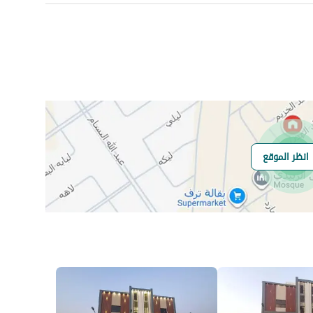
عدد الغرف
-
انظر الموقع
هل يوجد اي التزام
بدون
على العقار ؟
مطابقة لكود البناء
-
السعودي
العقار مرهون
لا
العقار مقيد
لا