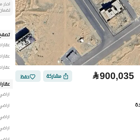
احذر من
لضمان 
تصفح 
عقارات
عقارا
عقارات
⃁
900,035
مشاركة
حفظ
عقارا
اراضي
ة
اراضي
اراضي
اراضي
لتمويل
الموقع والأماكن القريبة
اراضي