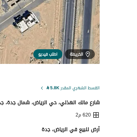
الخريطة
اطلب فيديو
القسط الشهري المقدر
5.8K
⃁
شارع مالك الهذلي، حي الرياض، شمال جدة، جد
620 م2
أرض للبيع في الرياض، جدة
التفاصيل
معلومات ترخيص الإعلان
حاسبة ا