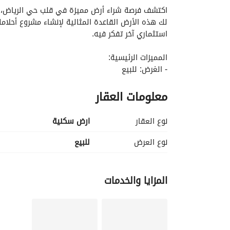
استثماري آخر تفكر فيه. 
المميزات الرئيسية:
- الغرض: للبيع
- الحجم: (غير محدد ولكنه مفتوح للتطوير)
معلومات العقار
- الموقع: حي الرياض، جدة
- السعر: 900,035 SAR
- مفروش: لا
نوع العقار
ارض سكنية
المرافق:
نوع العرض
للبيع
تطوير. 
- توفر المياه: يوجد إمداد موثوق من المياه، مما يج
المزايا والخدمات
الأرض فرصة قيمة. 