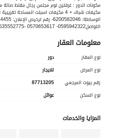
التواصل0595942322- 0570653617 -0535552775
معلومات العقار
نوع العقار
دور
نوع العرض
للايجار
رقم بيوت المرجعي
87713205
نوع السكن
عوائل
المزايا والخدمات