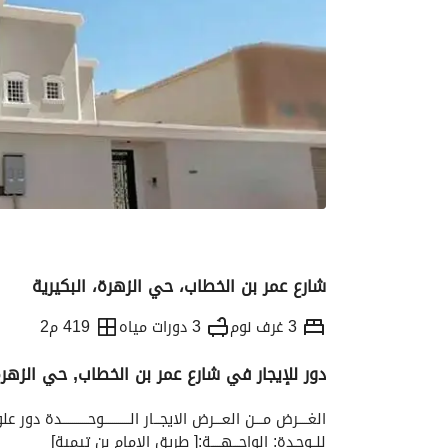
شارع عمر بن الخطاب، حي الزهرة، البكيرية
3 غرف نوم
3 دورات مياه
419 م2
دور للإيجار في شارع عمر بن الخطاب, حي الزهر
التفاصيل
معلومات ترخيص الإعلان
الموقع و
للــوحـدة: الواجـــهـــــة:[ طريق الامام بن تيمية]