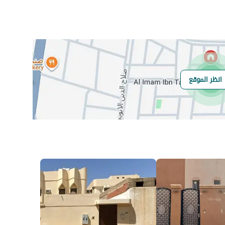
رقم المبنى
3054
انظر الموقع
الرقم الاضافي
8760
خط العرض
26.127767173421148
خط الطول
43.65338333759546
السعر
20575
المساحة
419.67