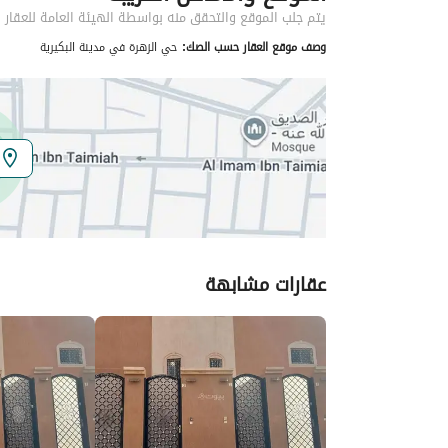
يتم جلب الموقع والتحقق منه بواسطة الهيئة العامة للعقار
وصف موقع العقار حسب الصك:
حي الزهرة في مدينة البكيرية
الموقع
المنطقة
منطقة القصيم
المدينة
البكيرية
الحي
الزهرة
اسم الشارع
عمر بن الخطاب
عقارات مشابهة
الرمز البريدي
52729
تفاصيل العقار
نوع الإعلان
للإيجار
استخدام العقار
-