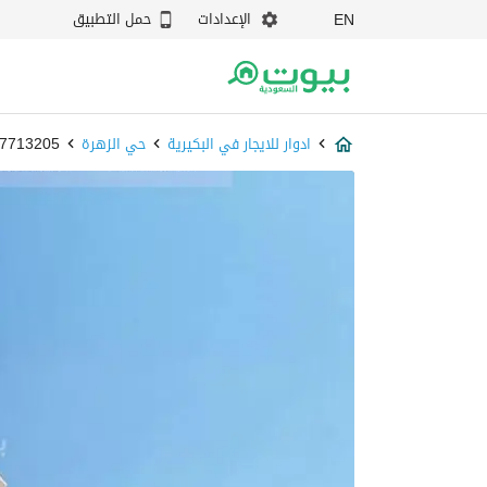
الإعدادات
حمل التطبيق
EN
ادوار للايجار في البكيرية
حي الزهرة
87713205 - بي