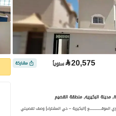
⃁
20,575
سنوياً
مشاركة
ة, مدينة البكيريه, منطقة القصيم
الأماكن القريبة
الغـــــرض مــــن العــــرض الايجـــار الـــــــــــــوحـــــــــــــدة دور علوي الموقـــــــــــــــــــــــع [البكيرية – حي المشترك] وصف تفصيـلي 