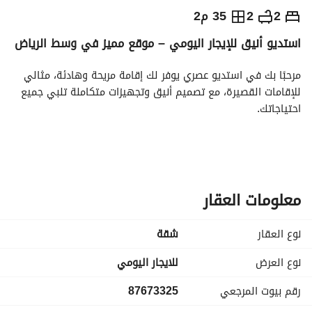
⃁
280
يومياً
2
2
35 م2
استديو أنيق للإيجار اليومي – موقع مميز في وسط الرياض
رة السياحة
الاماكن القريبة
مرحبًا بك في استديو عصري يوفر لك إقامة مريحة وهادئة، مثالي 
للإقامات القصيرة، مع تصميم أنيق وتجهيزات متكاملة تلبي جميع 
احتياجاتك. 
تفاصيل الاستديو:
مدخل خاص يوفر الخصوصية التامة
سرير ماستر مريح
جلسة جانبية أنيقة
معلومات العقار
ركن تحضيري (مطبخ صغير)
دورة مياه
نوع العقار
شقة
الموقع:
نوع العرض
للايجار اليومي
يقع في قلب الرياض، بالقرب من:
رقم بيوت المرجعي
87673325
المستشفى العسكري
مستشفى قوى الأمن