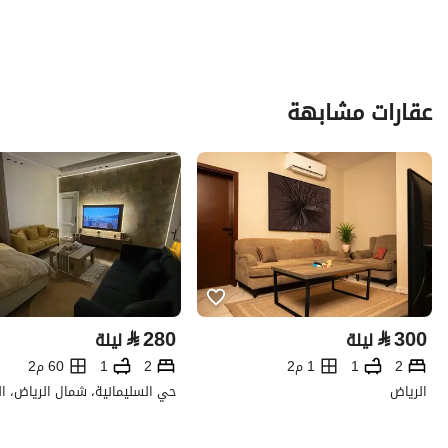
عقارات مشابهة
⃁
280
⃁
300
ليلة
ليلة
2
1
1 م2
2
1
60 م2
الرياض
حي السليمانية، شمال الرياض، ا