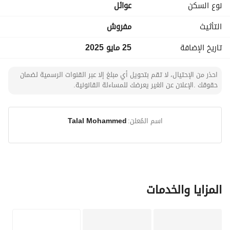
نوع السكن
عوائل
الدوائر الحكومية
أبرز المرافق والخدمات والوجهات الحيوية
التأثيث
مفروش
المميزات:
تاريخ الإضافة
25 مايو 2025
أثاث حديث ومريح
شاشة ذكية
احذر من الإحتيال، لا تقم بتحويل أي مبلغ إلا عبر القنوات الرسمية لضمان
اشتراك نتفلكس
حقوقك .الإعلان عن الغير يعرضك للمساءلة القانونية.
موقع حيوي قريب من كل ما تحتاجه
مناسب للإيجار اليومي والإقامات القصيرة
اسم المُعلن:
Talal Mohammed
المزايا والخدمات