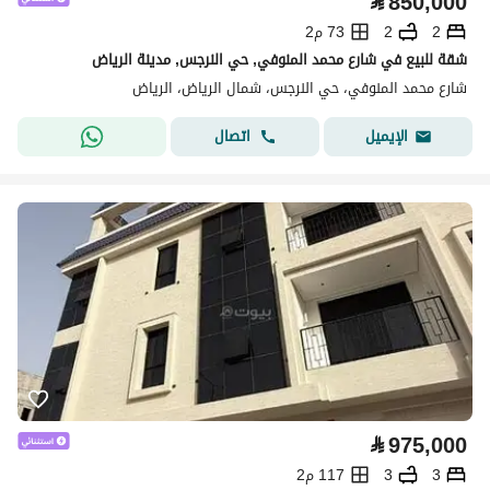
⃁
850,000
2
2
73 م2
شقة للبيع في شارع محمد المنوفي, حي النرجس, مدينة الرياض
شارع محمد المنوفي، حي النرجس، شمال الرياض، الرياض
اتصال
الإيميل
⃁
975,000
3
3
117 م2