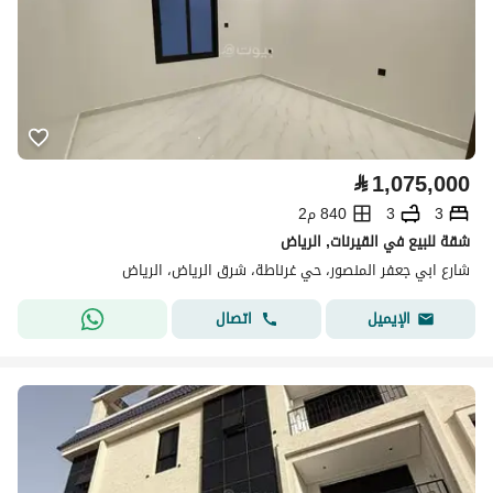
⃁
1,075,000
3
3
840 م2
شقة للبيع في القيرنات, الرياض
شارع ابي جعفر المنصور، حي غرناطة، شرق الرياض، الرياض
اتصال
الإيميل