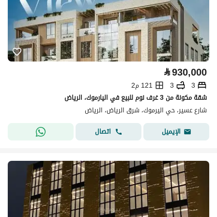
⃁
930,000
3
3
121 م2
شقة مكونة من 3 غرف نوم للبيع في اليارموك، الرياض
شارع عسير، حي اليرموك، شرق الرياض، الرياض
اتصال
الإيميل