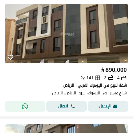
⃁
890,000
4
3
141 م2
شقة للبيع في اليرموك الغربي ، الرياض
شارع عسير، حي اليرموك، شرق الرياض، الرياض
اتصال
الإيميل