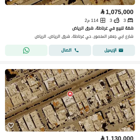
⃁
1,075,000
3
3
114 م2
شقة للبيع في غرناطة، شرق الرياض
شارع ابي جعفر المنصور، حي غرناطة، شرق الرياض، الرياض
اتصال
الإيميل
⃁
1,130,000