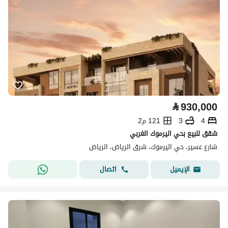
⃁
930,000
4
3
121 م2
شقق للبيع بحي اليرموك الغربي
شارع عسير، حي اليرموك، شرق الرياض، الرياض
اتصال
الإيميل