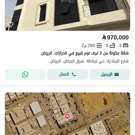
⃁
970,000
3
3
750 م2
شقة مكونة من 3 غرف نوم للبيع في الحرازات، الرياض
شارع البجادية، حي غرناطة، شرق الرياض، الرياض
اتصال
الإيميل