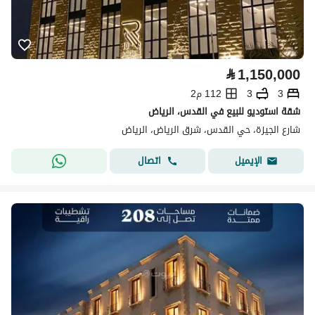
⃁
1,150,000
3
3
112 م2
شقة استوديو للبيع في القدس، الرياض
شارع الجيزة، حي القدس، شرق الرياض، الرياض
اتصال
الإيميل