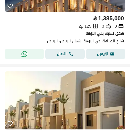
⃁
1,385,000
3
3
125 م2
شقق تمليك بحي النزهة
شارع الضيافة، حي النزهة، شمال الرياض، الرياض
اتصال
الإيميل