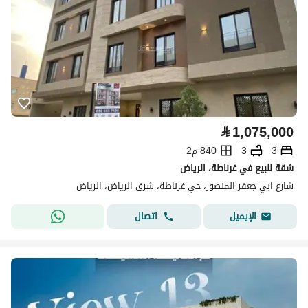
⃁
1,075,000
3
3
840 م2
شقة للبيع في غرناطة، الرياض
شارع ابي جعفر المنصور، حي غرناطة، شرق الرياض، الرياض
اتصال
الإيميل