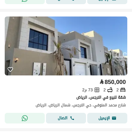
⃁
850,000
2
2
73 م2
شقة للبيع في النرجس، الرياض
شارع محمد المنوفي، حي النرجس، شمال الرياض، الرياض
اتصال
الإيميل