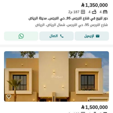
⃁
1,350,000
4
4
187 م2
دور للبيع في شارع النرجس 95, حي النرجس, مدينة الرياض
شارع النرجس 95، حي النرجس، شمال الرياض، الرياض
اتصال
الإيميل
⃁
1,500,000