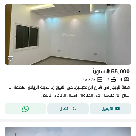
⃁
55,000
سنوياً
4
2
375 م2
شقة للإيجار في شارع ابن عثيمين, حي القيروان, مدينة الرياض, منطقة الرياض
شارع ابن عثيمين، حي القيروان، شمال الرياض، الرياض
اتصال
الإيميل