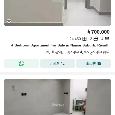
⃁
700,000
4
2
450 م2
4 Bedroom Apartment For Sale in Namar Suburb, Riyadh
شارع نمار، حي ضاحية نمار، غرب الرياض، الرياض
اتصال
الإيميل