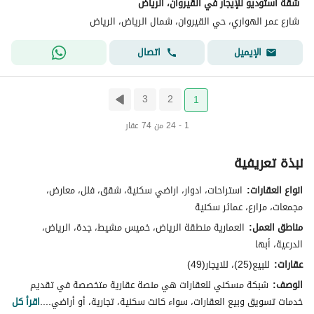
شقة استوديو للإيجار في القيروان، الرياض
شارع عمر الهواري، حي القيروان، شمال الرياض، الرياض
اتصال
الإيميل
3
2
1
1 - 24 من 74 عقار
نبذة تعريفية
انواع العقارات:
استراحات، ادوار، اراضي سكنية، شقق، فلل، معارض،
مجمعات، مزارع، عمائر سكنية
مناطق العمل:
العمارية منطقة الرياض، خميس مشيط، جدة، الرياض،
الدرعية، أبها
عقارات:
للبيع(25)، للايجار(49)
الوصف:
شبكة مسكني للعقارات هي منصة عقارية متخصصة في تقديم
خدمات تسويق وبيع العقارات، سواء كانت سكنية، تجارية، أو أراضي....
اقرأ كل