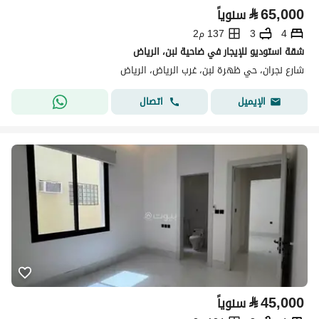
⃁
65,000
سنوياً
4
3
137 م2
شقة استوديو للإيجار في ضاحية لبن، الرياض
شارع نجران، حي ظهرة لبن، غرب الرياض، الرياض
اتصال
الإيميل
⃁
45,000
سنوياً