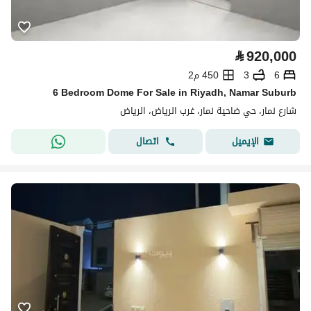
⃁
920,000
6
3
450 م2
6 Bedroom Dome For Sale in Riyadh, Namar Suburb
شارع نمار، حي ضاحية نمار، غرب الرياض، الرياض
اتصال
الإيميل