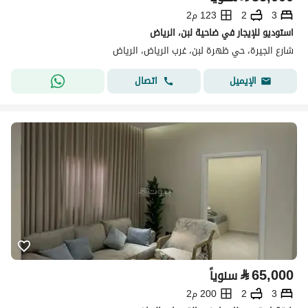
3
2
123 م2
استوديو للإيجار في ضاحية لبن، الرياض
شارع الجيرة، حي ظهرة لبن، غرب الرياض، الرياض
اتصال
الإيميل
⃁
65,000
سنوياً
3
2
200 م2