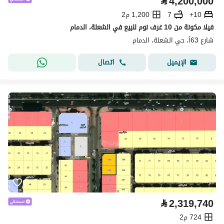
⃁
4,200,000
10+
7
1,200 م2
فيلا مكونة من 10 غرف نوم للبيع في الشعلة، الدمام
شارع 63أ، حي الشعلة، الدمام
اتصال
الإيميل
⃁
2,319,740
724 م2