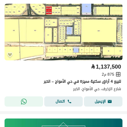
⃁
1,137,500
875 م2
للبيع 4 أراضٍ سكنية مميزة في حي الأمواج – الخبر
شارع الزخرف، حي الأمواج، الخبر
اتصال
الإيميل