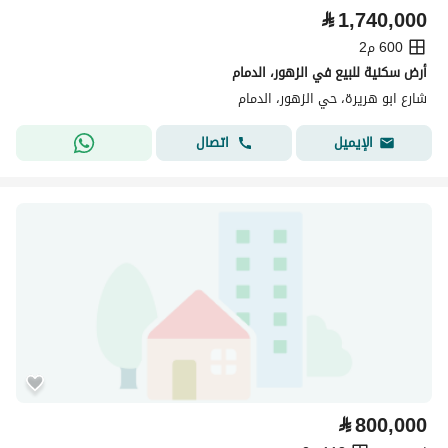
⃁
1,740,000
600 م2
أرض سكنية للبيع في الزهور، الدمام
شارع ابو هريرة، حي الزهور، الدمام
اتصال
الإيميل
⃁
800,000