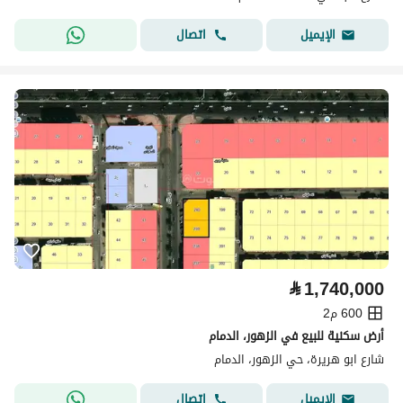
اتصال
الإيميل
⃁
1,740,000
600 م2
أرض سكنية للبيع في الزهور، الدمام
شارع ابو هريرة، حي الزهور، الدمام
اتصال
الإيميل