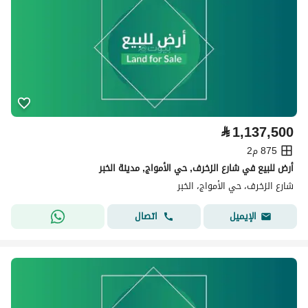
⃁
1,137,500
875 م2
أرض للبيع في شارع الزخرف, حي الأمواج, مدينة الخبر
شارع الزخرف، حي الأمواج، الخبر
اتصال
الإيميل