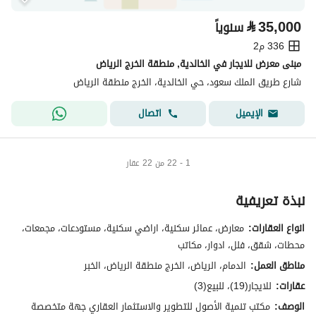
⃁
35,000
سنوياً
336 م2
مبنى معرض للايجار في الخالدية, منطقة الخرج الرياض
شارع طريق الملك سعود، حي الخالدية، الخرج منطقة الرياض
اتصال
الإيميل
1 - 22 من 22 عقار
نبذة تعريفية
انواع العقارات:
معارض، عمائر سكنية، اراضي سكنية، مستودعات، مجمعات،
محطات، شقق، فلل، ادوار، مكاتب
مناطق العمل:
الدمام، الرياض، الخرج منطقة الرياض، الخبر
عقارات:
للايجار(19)، للبيع(3)
الوصف:
مكتب تنمية الأصول للتطوير والاستثمار العقاري جهة متخصصة