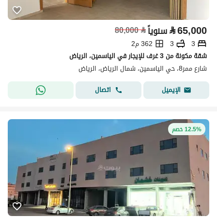
⃁
65,000
سنوياً
⃁
80,000
3
3
362 م2
شقة مكونة من 3 غرف للإيجار في الياسمين، الرياض
شارع ممر8، حي الياسمين، شمال الرياض، الرياض
اتصال
الإيميل
12.5% خصم