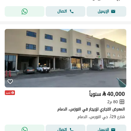
اتصال
الإيميل
⃁
40,000
سنوياً
80 م2
المعرض التجاري للإيجار في النورَس، الدمام
شارع 29أ، حي النورس، الدمام
اتصال
الإيميل