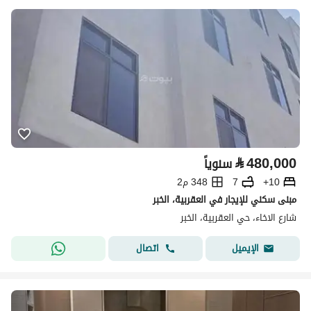
⃁
480,000
سنوياً
10+
7
348 م2
مبنى سكني للإيجار في العقربية، الخبر
شارع الاخاء، حي العقربية، الخبر
اتصال
الإيميل