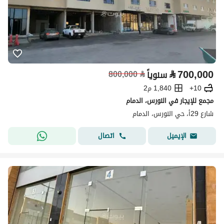
⃁
700,000
سنوياً
⃁
800,000
10+
1,840 م2
مجمع للإيجار في النورس، الدمام
شارع 29أ، حي النورس، الدمام
اتصال
الإيميل