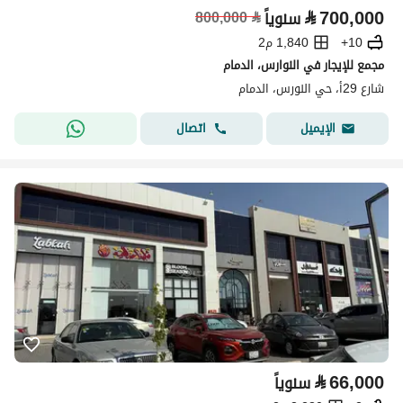
⃁
700,000
سنوياً
⃁
800,000
10+
1,840 م2
مجمع للإيجار في النوارس، الدمام
شارع 29أ، حي النورس، الدمام
اتصال
الإيميل
⃁
66,000
سنوياً