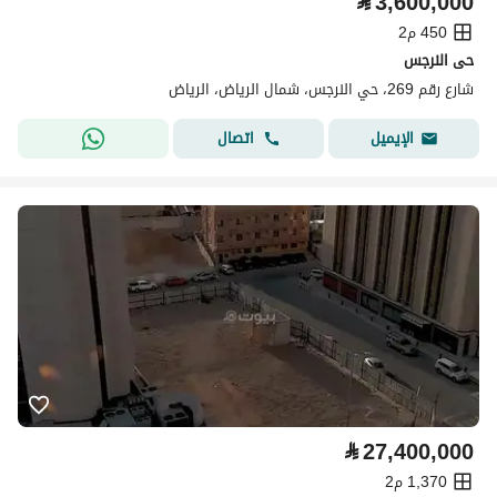
⃁
3,600,000
450 م2
حى النرجس
شارع رقم 269، حي النرجس، شمال الرياض، الرياض
اتصال
الإيميل
⃁
27,400,000
1,370 م2