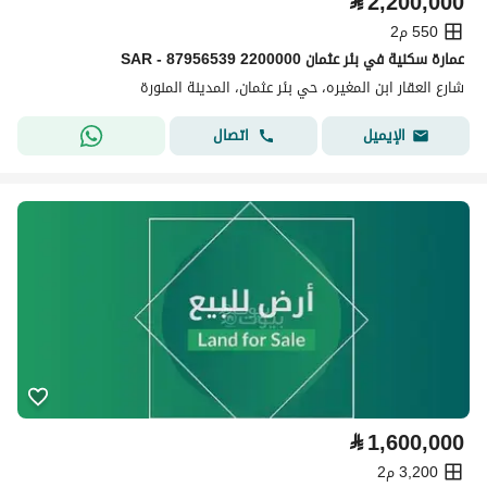
⃁
2,200,000
550 م2
عمارة سكنية في بئر عثمان 2200000 SAR - 87956539
شارع العقار ابن المغيره، حي بئر عثمان، المدينة المنورة
اتصال
الإيميل
⃁
1,600,000
3,200 م2