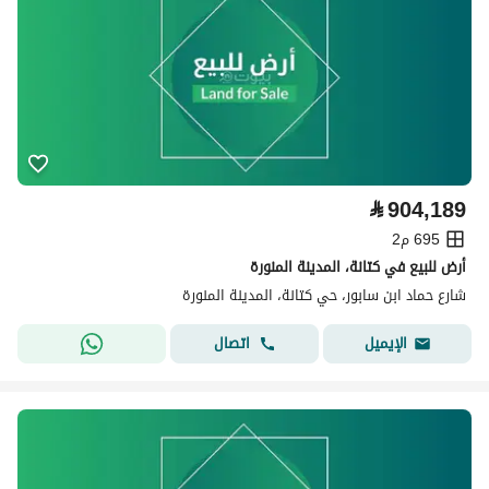
⃁
904,189
695 م2
أرض للبيع في كتانة، المدينة المنورة
شارع حماد ابن سابور، حي كتانة، المدينة المنورة
اتصال
الإيميل