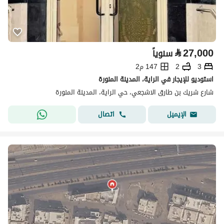
⃁
27,000
سنوياً
3
2
147 م2
استوديو للإيجار في الراية، المدينة المنورة
شارع شريك بن طارق الاشجعي، حي الراية، المدينة المنورة
اتصال
الإيميل