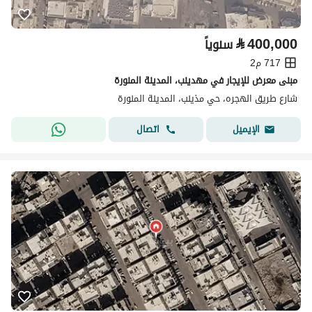
⃁
400,000
سنوياً
717 م2
مبنى معرض للإيجار في مهدينب، المدينة المنورة
شارع طريق الهجره، حي مذينب، المدينة المنورة
اتصال
الإيميل