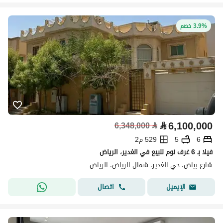
3.9% خصم
⃁
6,100,000
6,348,000
⃁
6
5
529 م2
فيلا بـ 6 غرف نوم للبيع في الغدير، الرياض
شارع بياض، حي الغدير، شمال الرياض، الرياض
اتصال
الإيميل