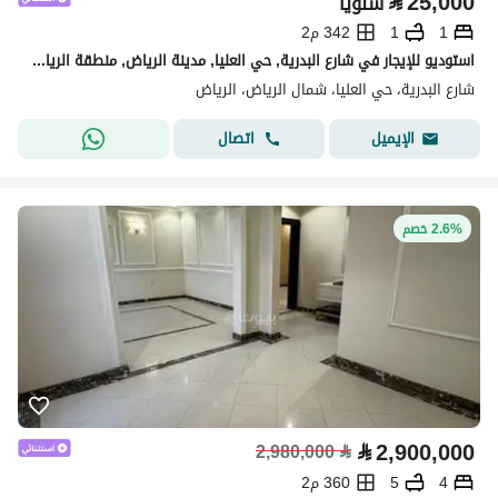
⃁
25,000
سنوياً
1
1
342 م2
استوديو للإيجار في شارع البدرية, حي العليا, مدينة الرياض, منطقة الرياض
شارع البدرية، حي العليا، شمال الرياض، الرياض
اتصال
الإيميل
2.6% خصم
⃁
2,900,000
2,980,000
⃁
4
5
360 م2