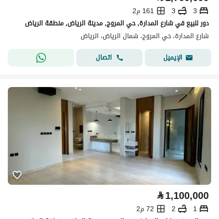
3
3
161 م2
دور للبيع في شارع المدارة, حي المروج, مدينة الرياض, منطقة الرياض
شارع المدارة، حي المروج، شمال الرياض، الرياض
اتصال
الإيميل
⃁
1,100,000
1
2
72 م2