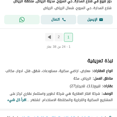
دور للبيع في شارع المدارة, حي المروج, مدينة الرياض, منطقة الرياض
شارع المدارة، حي المروج، شمال الرياض، الرياض
اتصال
الإيميل
2
1
1 - 24 من 38 عقار
نبذة تعريفية
انواع العقارات:
معارض، اراضي سكنية، مستودعات، شقق، فلل، ادوار، مكاتب
مناطق العمل:
الرياض، مكة
عقارات:
للبيع(11)، للايجار(27)
الوصف:
شركة افتار العقارية هي شركة تطوير واستثمار عقاري تركز على
المشاريع السكنية والتجارية والمختلطة الاستخدام. تشتهر ...
اقرأ كل شيء