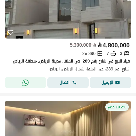
⃁
4,800,000
5,300,000
⃁
3
7
390 م2
فيلا للبيع في شارع رقم 289, حي الملقا, مدينة الرياض, منطقة الرياض
شارع رقم 289، حي الملقا، شمال الرياض، الرياض
اتصال
الإيميل
19.2% خصم