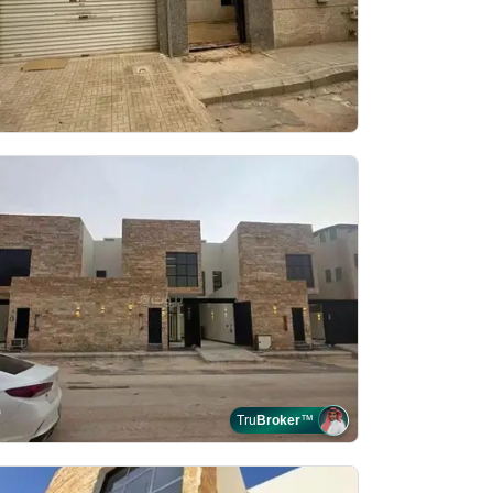
Tru
Broker
™