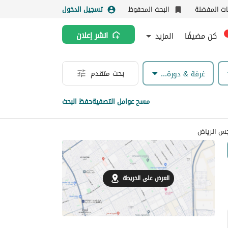
نات المفضلة
البحث المحفوظ
تسجيل الدخول
كن مضيفًا
المزيد
انشر إعلان
بحث متقدم
غرفة & دورة مياه
مسح عوامل التصفية
حفظ البحث
العرض على الخريطة