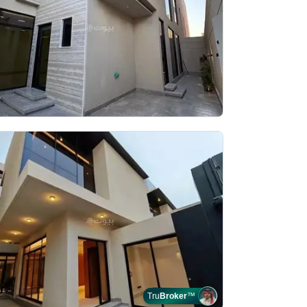
Tru
Broker
™