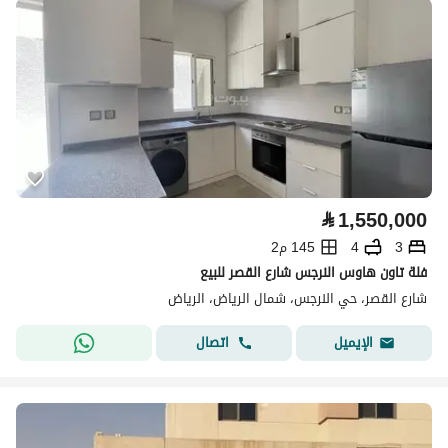
⃁
1,550,000
3
4
145 م2
فلة تاون هاوس النرجس شارع القصر للبيع
شارع القصر، حي النرجس، شمال الرياض، الرياض
اتصال
الإيميل