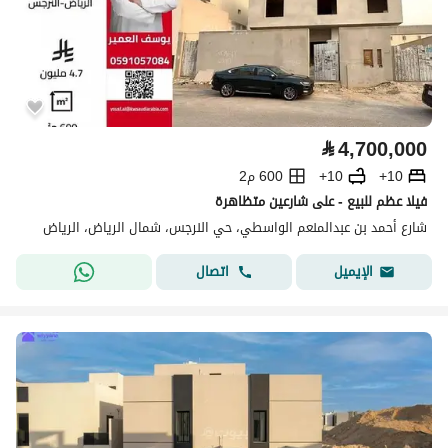
⃁
4,700,000
10+
10+
600 م2
فيلا عظم للبيع - على شارعين متظاهرة
شارع أحمد بن عبدالمنعم الواسطي، حي النرجس، شمال الرياض، الرياض
اتصال
الإيميل