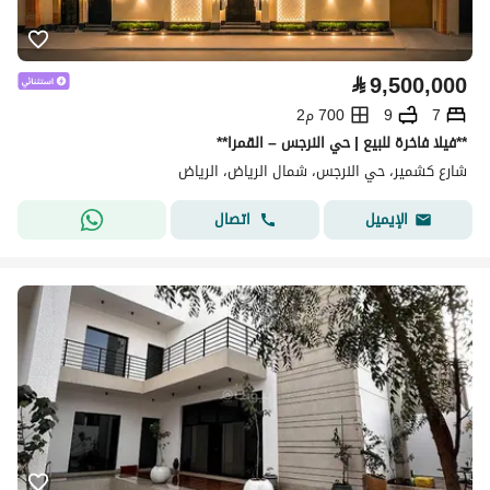
⃁
9,500,000
7
9
700 م2
**فيلا فاخرة للبيع | حي النرجس – القمرا**
شارع كشمير، حي النرجس، شمال الرياض، الرياض
اتصال
الإيميل