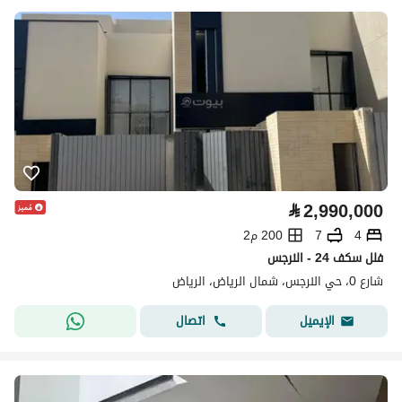
⃁
2,990,000
4
7
200 م2
فلل سكف 24 - النرجس
شارع 0، حي النرجس، شمال الرياض، الرياض
اتصال
الإيميل