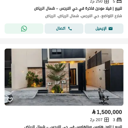
5
250 م2
للبيع | فيلا مودرن فاخرة في حي النرجس – شمال الرياض
شارع التواضع، حي النرجس، شمال الرياض، الرياض
اتصال
الإيميل
⃁
1,500,000
3
207 م2
للبيع | تاون هاوس وبنتهاوس في حي النرجس – شمال الرياض