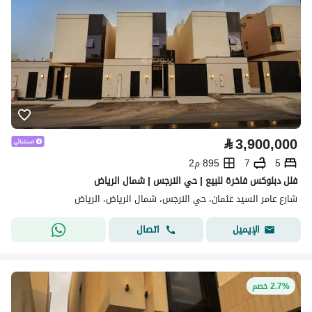
⃁
3,900,000
5
7
895 م2
فلل دبلوكس فاخرة للبيع | حي النرجس | شمال الرياض
شارع عامر السيد عثمان، حي النرجس، شمال الرياض، الرياض
اتصال
الإيميل
2.7% خصم