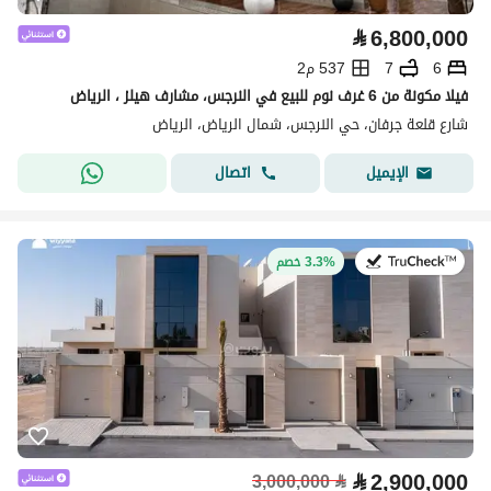
⃁
6,800,000
6
7
537 م2
فيلا مكونة من 6 غرف نوم للبيع في النرجس، مشارف هيلز ، الرياض
شارع قلعة جرفان، حي النرجس، شمال الرياض، الرياض
اتصال
الإيميل
في:28 يوليو 2026
3.3% خصم
⃁
2,900,000
3,000,000
⃁