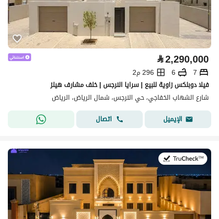
⃁
2,290,000
7
6
296 م2
فيلا دوبلكس زاوية للبيع | سرايا النرجس | خلف مشارف هيلز
شارع الشهاب الخفاجي، حي النرجس، شمال الرياض، الرياض
اتصال
الإيميل
في:28 يوليو 2026