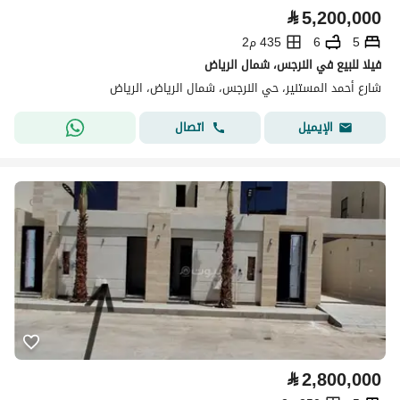
⃁
5,200,000
5
6
435 م2
فيلا للبيع في النرجس، شمال الرياض
شارع أحمد المستنير، حي النرجس، شمال الرياض، الرياض
اتصال
الإيميل
⃁
2,800,000