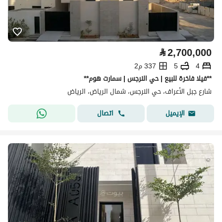
⃁
2,700,000
4
5
337 م2
**فيلا فاخرة للبيع | حي النرجس | سمارت هوم**
شارع جبل الأعراف، حي النرجس، شمال الرياض، الرياض
اتصال
الإيميل