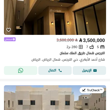
⃁
3,500,000
3,600,000
⃁
5
7
280 م2
النرجس شمال طريق الملك سلمان
شارع أحمد الأبهري، حي النرجس، شمال الرياض، الرياض
اتصال
الإيميل
في:28 يوليو 2026