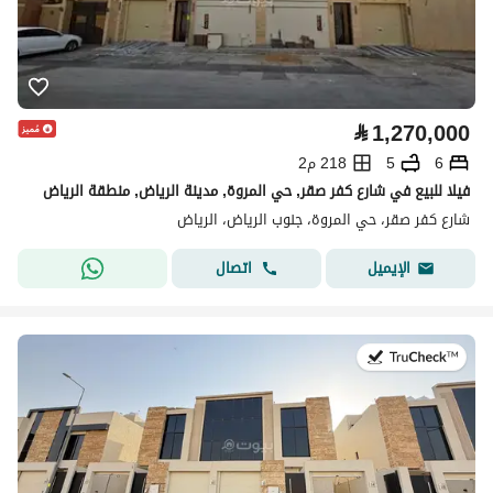
⃁
1,270,000
6
5
218 م2
فيلا للبيع في شارع كفر صقر, حي المروة, مدينة الرياض, منطقة الرياض
شارع كفر صقر، حي المروة، جنوب الرياض، الرياض
اتصال
الإيميل
في:30 يوليو 2026