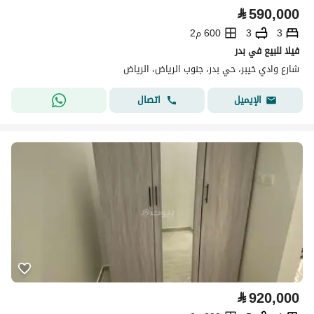
⃁
590,000
3
3
600 م2
فيلا للبيع في بدر
شارع وادي خيبر، حي بدر، جنوب الرياض، الرياض
اتصال
الإيميل
⃁
920,000