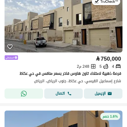
في:30 يوليو 2026
⃁
750,000
4
5
248 م2
فرصة ذهبية لامتلاك تاون هاوس فاخر بسعر منافس في حي عكاظ
شارع إسماعيل القيسي، حي عكاظ، جنوب الرياض، الرياض
اتصال
الإيميل
1.6% خصم