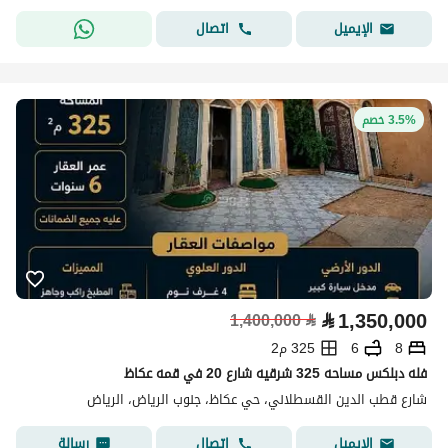
اتصال
الإيميل
3.5% خصم
⃁
1,350,000
1,400,000
⃁
8
6
325 م2
فله دبلكس مساحه 325 شرقيه شارع 20 في قمه عكاظ
شارع قطب الدين القسطلاني، حي عكاظ، جنوب الرياض، الرياض
اتصال
رسالة
الإيميل