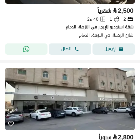
⃁
2,500
شهرياً
2
1
40 م2
شقة استوديو للإيجار في النزهة، الدمام
شارع الرحمة، حي النزهة، الدمام
اتصال
الإيميل
⃁
2,800
سنوياً