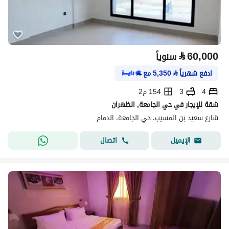
⃁
60,000
سنوياً
ادفع شهرياً
⃁
5,350
مع
4
3
154 م2
شقة للإيجار في حي الجامعة, الظهران
شارع سعيد بن المسيب، حي الجامعة، الدمام
اتصال
الإيميل