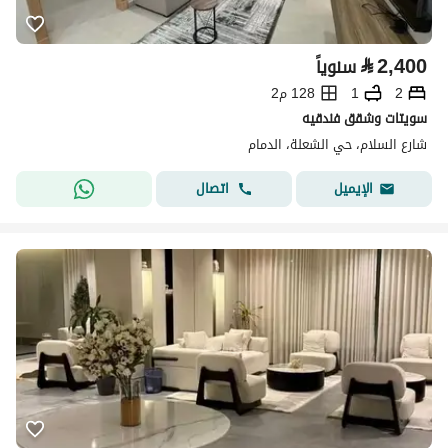
⃁
2,400
سنوياً
2
1
128 م2
سويتات وشقق فندقيه
شارع السلام، حي الشعلة، الدمام
اتصال
الإيميل