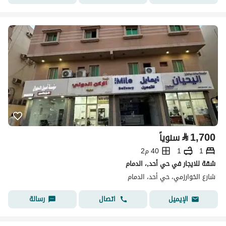
⃁
1,700
سنوياً
1
1
40 م2
شقة للايجار في حي أحد,، الدمام
شارع الخوارزمي، حي أحد، الدمام
اتصال
رسالة
الإيميل