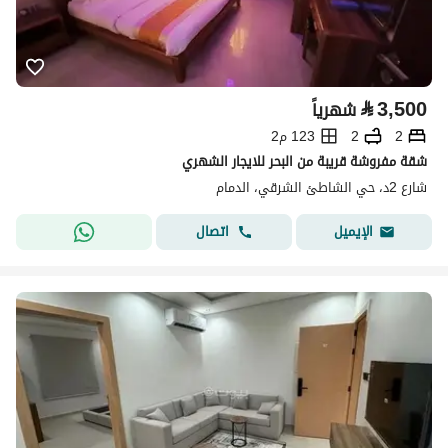
⃁
3,500
شهرياً
2
2
123 م2
شقة مفروشة قريبة من البحر للايجار الشهري
شارع 2د، حي الشاطئ الشرقي، الدمام
اتصال
الإيميل