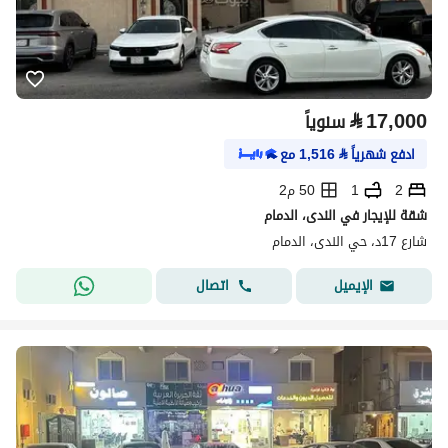
⃁
17,000
سنوياً
ادفع شهرياً
⃁
1,516
مع
2
1
50 م2
شقة للإيجار في الندى، الدمام
شارع 17د، حي الندى، الدمام
اتصال
الإيميل