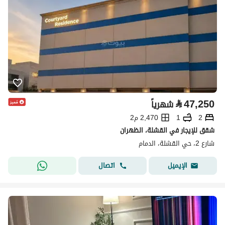
⃁
47,250
شهرياً
2
1
2,470 م2
شقق للإيجار في القشلة، الظهران
شارع 2، حي القشلة، الدمام
اتصال
الإيميل