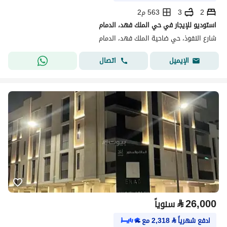
2
3
563 م2
استوديو للإيجار في حي الملك فهد، الدمام
شارع النفوذ، حي ضاحية الملك فهد، الدمام
اتصال
الإيميل
⃁
26,000
سنوياً
ادفع شهرياً
⃁
2,318
مع