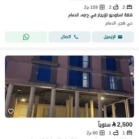
2
2
159 م2
شقة استوديو للإيجار في حajr، الدمام
حي هجر، الدمام
اتصال
الإيميل
⃁
2,500
سنوياً
1
1
60 م2