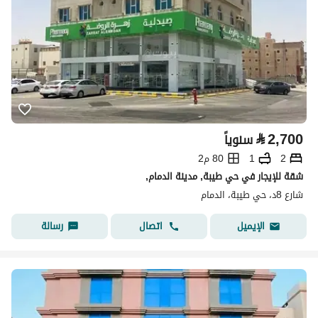
⃁
2,700
سنوياً
2
1
80 م2
شقة للإيجار في حي طيبة, مدينة الدمام,
شارع 8د، حي طيبة، الدمام
اتصال
رسالة
الإيميل