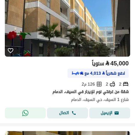
⃁
45,000
سنوياً
ادفع شهرياً
⃁
4,013
مع
2
2
126 م2
شقة من غرفتي نوم للإيجار في السيف، الدمام
شارع 1 السيف، حي السيف، الدمام
اتصال
الإيميل