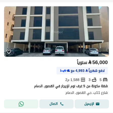
⃁
56,000
سنوياً
ادفع شهرياً
⃁
4,993
مع
5
3
1,588 م2
شقة مكونة من 5 غرف نوم للإيجار في القصور، الدمام
شارع 11ب، حي القصور، الدمام
اتصال
الإيميل