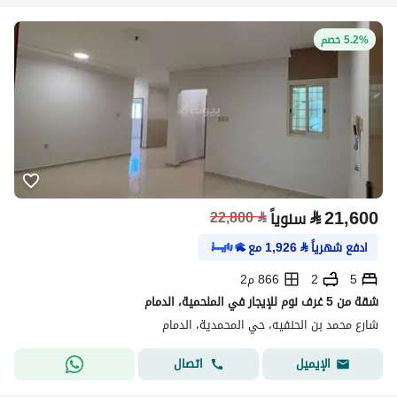
5.2% خصم
⃁
21,600
سنوياً
⃁
22,800
ادفع شهرياً
⃁
1,926
مع
5
2
866 م2
شقة من 5 غرف نوم للإيجار في الملحمية، الدمام
شارع محمد بن الحنفيه، حي المحمدية، الدمام
اتصال
الإيميل