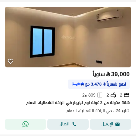
⃁
39,000
سنوياً
ادفع شهرياً
⃁
3,478
مع
2
2
809 م2
شقة مكونة من 2 غرفة نوم للإيجار في الراكه الشمالية، الدمام
شارع 24ا، حي الراكة الشمالية، الدمام
اتصال
الإيميل