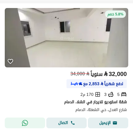
5.8% خصم
⃁
32,000
سنوياً
⃁
34,000
ادفع شهرياً
⃁
2,853
مع
5
3
170 م2
شقة استوديو للايجار في الشلا، الدمام
شارع العدل، حي الشعلة، الدمام
اتصال
الإيميل