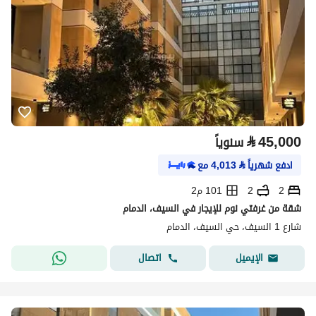
⃁
45,000
سنوياً
ادفع شهرياً
⃁
4,013
مع
2
2
101 م2
شقة من غرفتي نوم للإيجار في السيف، الدمام
شارع 1 السيف، حي السيف، الدمام
اتصال
الإيميل