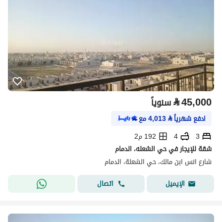
⃁
45,000
سنوياً
ادفع شهرياً
⃁
4,013
مع
3
4
192 م2
شقة للإيجار في حي الشعله، الدمام
شارع انس ابن مالك، حي الشعلة، الدمام
اتصال
الإيميل