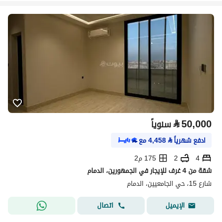
⃁
50,000
سنوياً
ادفع شهرياً
⃁
4,458
مع
4
2
175 م2
شقة من 4 غرف للإيجار في الجمهورين، الدمام
شارع 15، حي الجامعيين، الدمام
اتصال
الإيميل