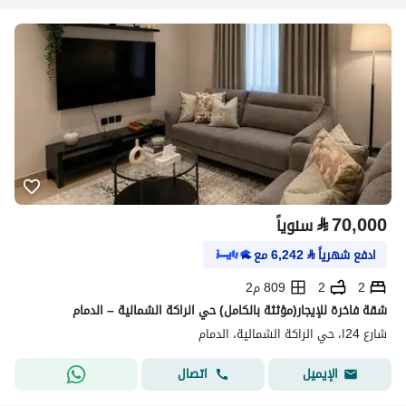
⃁
70,000
سنوياً
ادفع شهرياً
⃁
6,242
مع
2
2
809 م2
شقة فاخرة للإيجار(مؤثثة بالكامل) حي الراكة الشمالية – الدمام
شارع 24ا، حي الراكة الشمالية، الدمام
اتصال
الإيميل