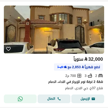
⃁
32,000
سنوياً
ادفع شهرياً
⃁
2,853
مع
2
3
700 م2
شقة 2 غرفة نوم للإيجار في النداء، الدمام
شارع 37ج، حي الندى، الدمام
اتصال
الإيميل