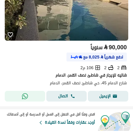
⃁
90,000
سنوياً
ادفع شهرياً
⃁
8,025
مع
2
2
106 م2
شاليه للإيجار في شاطئ نصف القمر، الدمام
شارع الدمام 45، حي شاطئ نصف القمر، الدمام
اتصال
الإيميل
اقض وقتًا أقل في التنقل إلى العمل أو المدرسة أو إلى أصدقائك
أوجد عقارات وفقاً لمدة القيادة