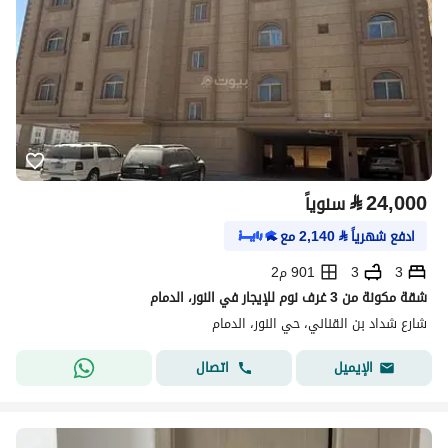
⃁
24,000
سنوياً
ادفع شهرياً
⃁
2,140
مع
3
3
901 م2
شقة مكونة من 3 غرف نوم للإيجار في النور، الدمام
شارع شداد بن القناني، حي النور، الدمام
اتصال
الإيميل