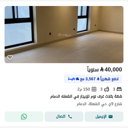
⃁
40,000
سنوياً
ادفع شهرياً
⃁
3,567
مع
3
3
150 م2
شقة بثلاث غرف نوم للإيجار في الشعله الدمام
شارع 9ج، حي الشعلة، الدمام
اتصال
الإيميل