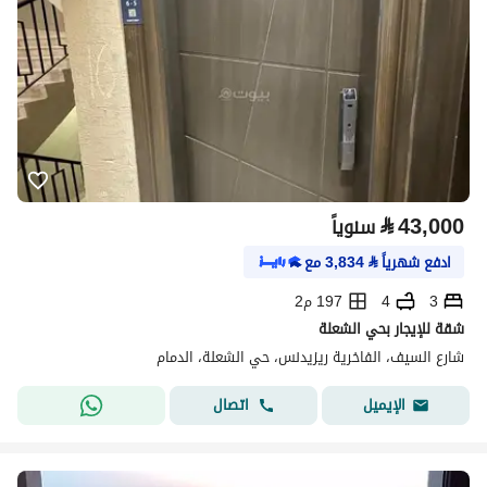
⃁
43,000
سنوياً
ادفع شهرياً
⃁
3,834
مع
3
4
197 م2
شقة للإيجار بحي الشعلة
شارع السيف، الفاخرية ريزيدنس، حي الشعلة، الدمام
اتصال
الإيميل