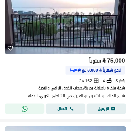
⃁
75,000
سنوياً
ادفع شهرياً
⃁
6,688
مع
5
4
162 م2
شقة فاخرة باطلالة بحريةلاصحاب الذوق الراقي والنخبة
شارع الملك عبد الله بن عبدالعزيز، حي الشاطئ الغربي، الدمام
اتصال
الإيميل