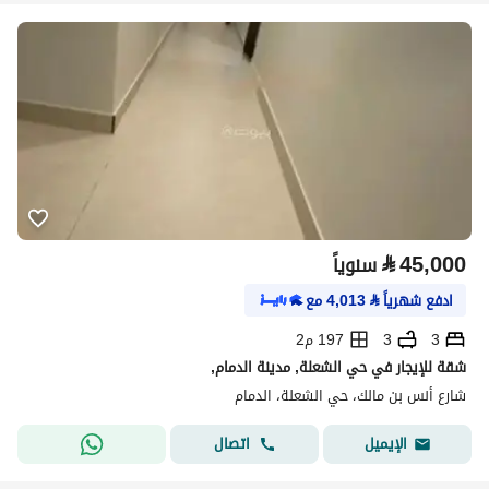
⃁
45,000
سنوياً
ادفع شهرياً
⃁
4,013
مع
3
3
197 م2
شقة للإيجار في حي الشعلة, مدينة الدمام,
شارع أنس بن مالك، حي الشعلة، الدمام
اتصال
الإيميل