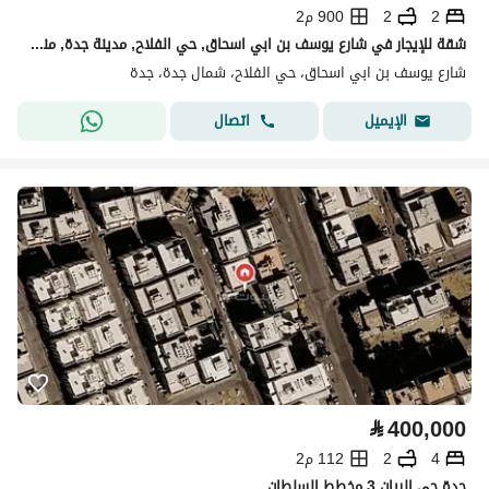
2
2
900 م2
شقة للإيجار في شارع يوسف بن ابي اسحاق, حي الفلاح, مدينة جدة, منطقة مكة المكرمة
شارع يوسف بن ابي اسحاق، حي الفلاح، شمال جدة، جدة
اتصال
الإيميل
⃁
400,000
4
2
112 م2
جدة حي الريان 3 مخطط السلطان