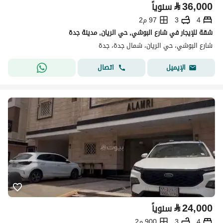
⃁
36,000
سنوياً
4
3
97 م2
شقة للإيجار في شارع البوشي, حي الريان, مدينة جدة
شارع البوشي، حي الريان، شمال جدة، جدة
اتصال
الإيميل
⃁
24,000
سنوياً
4
3
900 م2