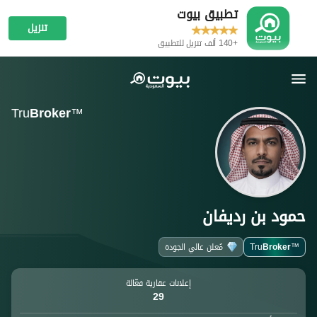
تطبيق بيوت
تنزيل
+140 ألف تنزيل للتطبيق
Tru
Broker
™
حمود بن رديفان
Broker
Tru
مُعلن عالي الجودة
™
إعلانات عقارية فعّالة
29