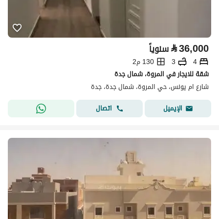
⃁
36,000
سنوياً
4
3
130 م2
شقة للايجار في المروة، شمال جدة
شارع ام يونس، حي المروة، شمال جدة، جدة
اتصال
الإيميل