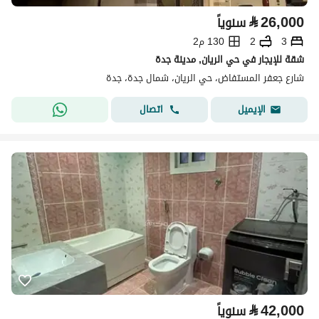
⃁
26,000
سنوياً
3
2
130 م2
شقة للإيجار في حي الريان, مدينة جدة
شارع جعفر المستفاض، حي الريان، شمال جدة، جدة
اتصال
الإيميل
⃁
42,000
سنوياً