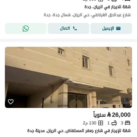
شقة للايجار في الريان، جدة
شارع عبدالحق الغرناطي، حي الريان، شمال جدة، جدة
اتصال
الإيميل
⃁
26,000
سنوياً
3
1
130 م2
شقة للإيجار في شارع جعفر المستفاض, حي الريان, مدينة جدة