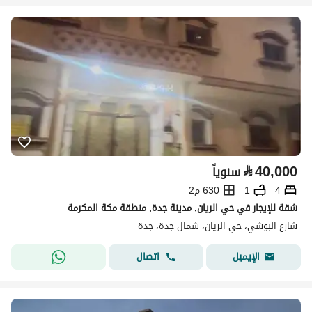
⃁
40,000
سنوياً
4
1
630 م2
شقة للإيجار في حي الريان, مدينة جدة, منطقة مكة المكرمة
شارع البوشي، حي الريان، شمال جدة، جدة
اتصال
الإيميل