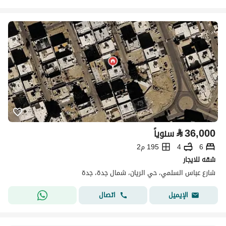
⃁
36,000
سنوياً
6
4
195 م2
شقه للايجار
شارع عباس السلمي، حي الريان، شمال جدة، جدة
اتصال
الإيميل