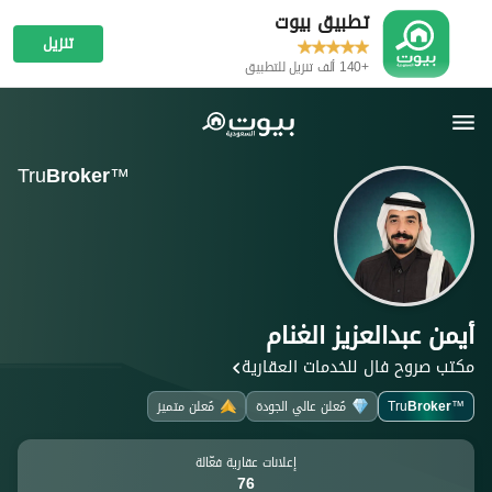
تطبيق بيوت
تنزيل
+140 ألف تنزيل للتطبيق
Tru
Broker
™
أيمن عبدالعزيز الغنام
مكتب صروح فال للخدمات العقارية
Broker
Tru
مُعلن عالي الجودة
مُعلن متميز
™
إعلانات عقارية فعّالة
76