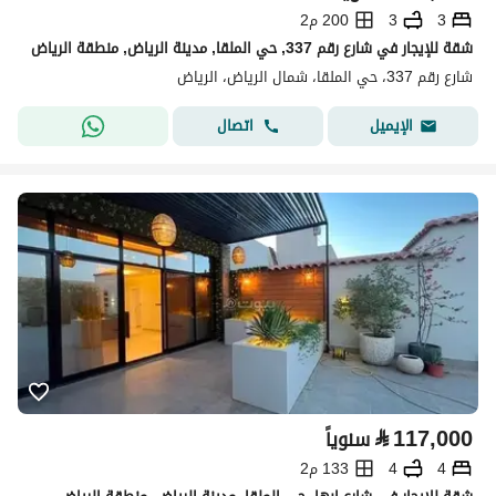
3
3
200 م2
شقة للإيجار في شارع رقم 337, حي الملقا, مدينة الرياض, منطقة الرياض
شارع رقم 337، حي الملقا، شمال الرياض، الرياض
اتصال
الإيميل
⃁
117,000
سنوياً
4
4
133 م2