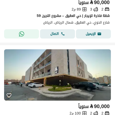
⃁
90,000
سنوياً
2
3
89 م2
شقة فاخرة للإيجار | حي العقيق – مشروع اللجين 59
شارع الحوي، حي العقيق، شمال الرياض، الرياض
اتصال
الإيميل
⃁
90,000
سنوياً
2
2
100 م2