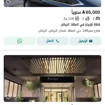
⃁
65,000
سنوياً
2
2
118 م2
شقة للإيجار في الملقا، الرياض
شارع ممر106، حي الملقا، شمال الرياض، الرياض
اتصال
الإيميل