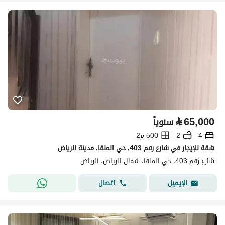
⃁
65,000
سنوياً
4
2
500 م2
شقة للإيجار في شارع رقم 403, حي الملقا, مدينة الرياض
شارع رقم 403، حي الملقا، شمال الرياض، الرياض
اتصال
الإيميل