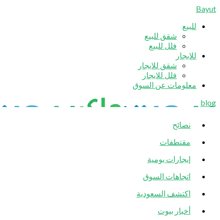
Bayut
للبيع
شقق للبيع
فلل للبيع
للايجار
شقق للايجار
فلل للايجار
معلومات عن السوق
blog
نصائح
مقتطفات
إيجارات يومية
اتجاهات السوق
اكتشف السعودية
أخبار بيوت