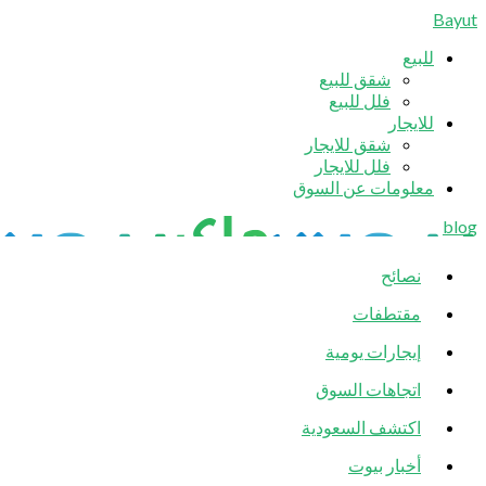
Bayut
للبيع
شقق للبيع
فلل للبيع
للايجار
شقق للايجار
فلل للايجار
معلومات عن السوق
blog
نصائح
مقتطفات
إيجارات يومية
اتجاهات السوق
اكتشف السعودية
أخبار بيوت