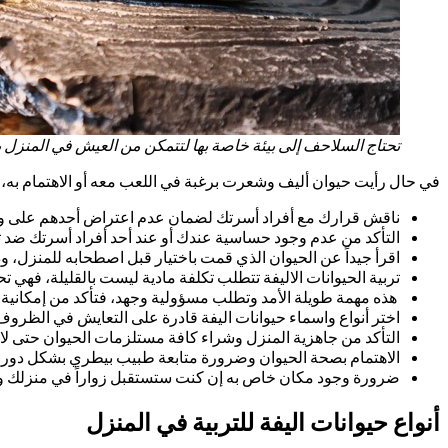
تحتاج السلاحف إلى بيئة خاصة بها لتتمكن من العيش في المنز
في حال رأيت حيوان أليف وشعرت برغبة في اللعب معه أو الاهتمام به، فب
ناقش قرارك مع أفراد أسرتك لضمان عدم اعتراض أحدهم على وجود 
التأكد من عدم وجود حساسية عندك أو عند أحد أفراد أسرتك ضد تربي
اقرأ جيداً عن الحيوان الذي قمت باختيار قبل اصطحابه للمنزل،
تربية الحيوانات الاليفة تتطلب تكلفة مادية ليست بالقليلة، فهي تح
هذه مهمة طويلة الأمد وتطلب مسؤولية وجهد، فتأكد من إمكانية و
اختر أنواع واسماء حيوانات اليفة قادرة على التعايش في الظروف 
التأكد من جاهزية المنزل وشراء كافة مستلزمات الحيوان حتى لا يس
الاهتمام بصحة الحيوان وضرورة متابعة طبيب بيطري بشكل دوري، 
ضرورة وجود مكان خاص به إن كنت ستستقبل زواراً في منزلك ول
أنواع حيوانات اليفة للتربية في المنزل