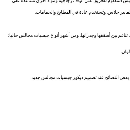
جبس المقاوم للحريق على ألياف زجاجية ومواد أخرى تساعده على
فايبر جلاس. وتستخدم عادة في المطابخ والحمامات.
 تناغم بين أسقفها وجدرانها. ومن أشهر أنواع جبسيات مجالس حاليا:
وان.
ك بعض النصائح عند تصميم ديكور جبسيات مجالس جديد: