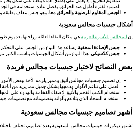
كمقاوم للحريق. إذ يعمل على إطلاق الماء ببطء على شكل بخار 
الصمود لفترة أطول ضد الحرائق. يفضل عادة استخدامه في الجدر
الجبس المقاوم للرطوبة والحرائق معا
: وهو جبس مغلف بطبقة ورق
أشكال جبسيات مجالس سعودية
إن
المجالس للأسرة العربية
هي مكان التقاء العائلة وراحتها بعد يوم ط
جبس الإضاءة المخفية
: يساعد هذا النوع من الجبس على التحكم ب
جبس كلاسيكي
: هذا النوع من أشكال الجبسيات يناسب الكثير من
بعض النصائح لاختيار جبسيات مجالس فريدة
إن تصميم جبسيات مجالس أنيق ومميز يلزمه الأخذ ببعض الأمور 
العمل على تناغم الألوان ودمجها بشكل جميل مما يزيد من أناقة 
استخدام الكنب الفخم والأنيق لإضفاء الفخامة والهدوء على المج
استخدام السجاد الذي يتلاءم بألوانه وتصميماته مع تصميمات جب
أشهر تصاميم جبسيات مجالس سعودية
تشتهر ديكورات جبسيات مجالس السعودية بعدة تصاميم، تختلف باختلاف 