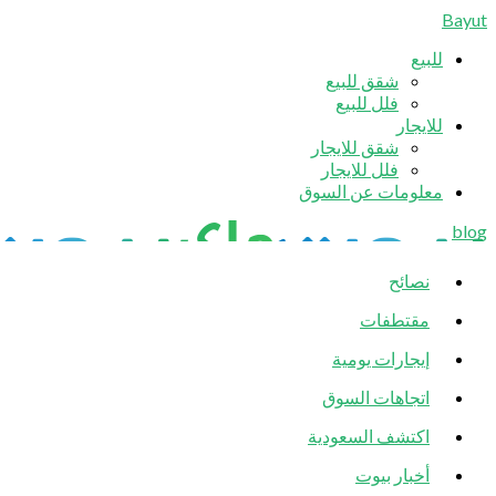
Bayut
للبيع
شقق للبيع
فلل للبيع
للايجار
شقق للايجار
فلل للايجار
معلومات عن السوق
blog
نصائح
مقتطفات
إيجارات يومية
اتجاهات السوق
اكتشف السعودية
أخبار بيوت