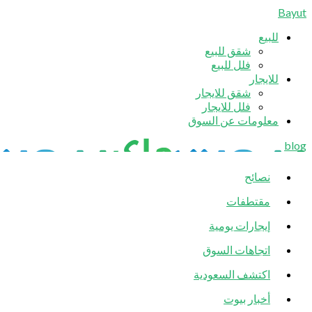
Bayut
للبيع
شقق للبيع
فلل للبيع
للايجار
شقق للايجار
فلل للايجار
معلومات عن السوق
blog
نصائح
مقتطفات
إيجارات يومية
اتجاهات السوق
اكتشف السعودية
أخبار بيوت