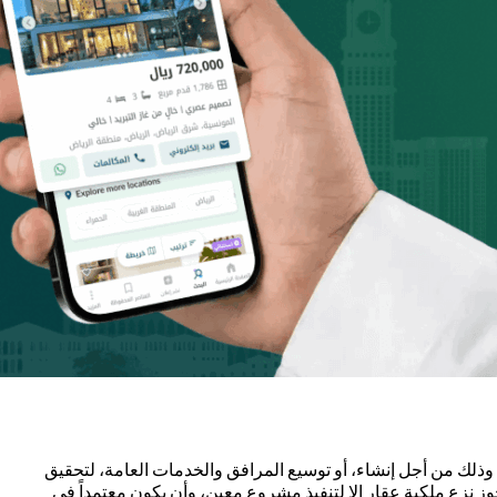
 وذلك من أجل إنشاء، أو توسيع المرافق والخدمات العامة، لتحقيق
جوز نزع ملكية عقار إلا لتنفيذ مشروع معين، وأن يكون معتمداً في