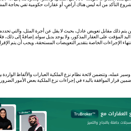
مشروع التأكد من أنه ليس هناك أراضٍ، أو عقارات حكومية تفي بحاجة المش
ن يتم ذلك مقابل تعويض عادل، بحيث لا يقل عن أجرة المثل، والتي تحدده 
د المؤقت على العقار المذكور، ولا يوجد بديل سواه. إضافةً إلى ذلك، فل
 بعد انتهاء الإجراءات الخاصة بتقدير التعويضات المستحقة، ويجب أن يتم ال
 وسير عمله، وتتضمن لائحة نظام نزع الملكية العبارات والألفاظ الواردة 
مين قرار الموافقة بالبدء في إجراءات نزع الملكية بعض الأمور الضرور