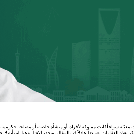
ت معيّنة سواء أكانت مملوكة لأفراد، أو منشأة خاصة، أو مصلحة حكومية،
 هذه العقارات تعويضاً عادلاً في المقال، وتجدر الإشارة هنا إلى أنه لا ي