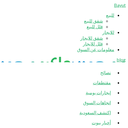
Bayut
للبيع
شقق للبيع
فلل للبيع
للايجار
شقق للايجار
فلل للايجار
معلومات عن السوق
blog
نصائح
مقتطفات
إيجارات يومية
اتجاهات السوق
اكتشف السعودية
أخبار بيوت