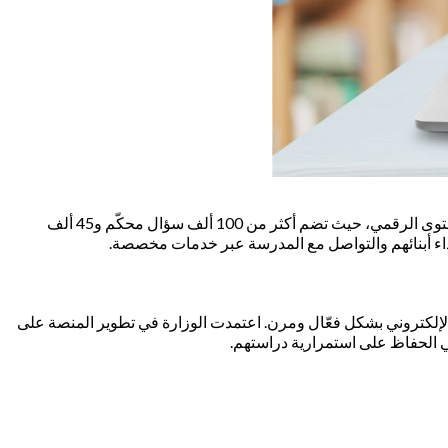
، تتيح للمعلمين والطلاب التفاعل في فصول افتراضية غنية بالمحتوى الرقمي، حيث تضم أكثر من 100 ألف سؤال محكّم و45 ألف
 أداء أبنائهم والتواصل مع المدرسة عبر خدمات مخصصة.
إدخال التعليم الإلكتروني بشكل فعّال ومرن. اعتمدت الوزارة في تطوير المنصة على
في الحفاظ على استمرارية دراستهم.