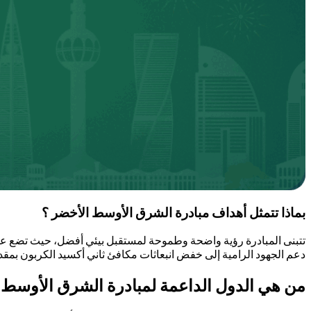
بماذا تتمثل أهداف مبادرة الشرق الأوسط الأخضر ؟
دعم الجهود الرامية إلى خفض انبعاثات مكافئ ثاني أكسيد الكربون بمقدار 670 مليون طن، مما يعزز قدرة المنطقة على مواجهة التحديات البيئية ويجعلها أكثر قدرة على التكيف مع المتغيرات ال
من هي الدول الداعمة لمبادرة الشرق الأوسط 