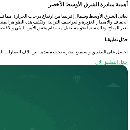
أهمية مبادرة الشرق الأوسط الأخضر
يعاني الشرق الأوسط وشمال إفريقيا من ارتفاع درجات الحرارة. مما تس
الجفاف والأمطار الغزيرة والعواصف الترابية. وتكلف هذه الظواهر المنط
تغير المناخ. وذلك سعياً نحو مستقبل مستدام يحقق الأمن البيئي والاقتصا
حمّل تطبيقنا
احصل على التطبيق واستمتع بتجربة بحث متقدمة بين آلاف العقارات الم
حمّل التطبيق الآن