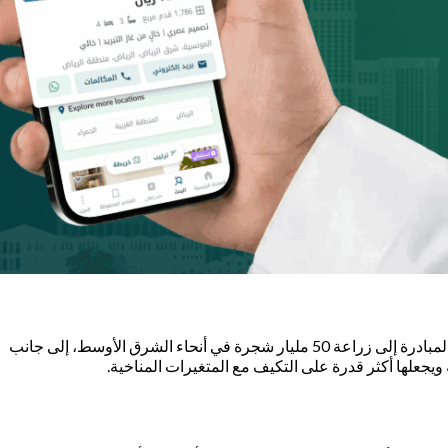
تتبنى المبادرة رؤية واضحة وطموحة لمستقبل بيئي أفضل، حيث تضع على عاتقها قيادة جهود المنطقة لمكافحة تغير المناخ بشكل عملي. تسعى المبادرة إلى زراعة 50 مليار شجرة في أنحاء الشرق الأوسط، إلى جانب