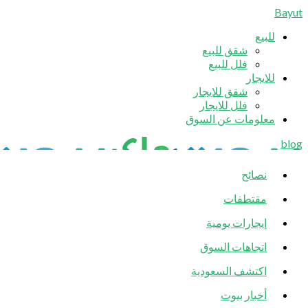
Bayut
للبيع
شقق للبيع
فلل للبيع
للايجار
شقق للايجار
فلل للايجار
معلومات عن السوق
blog
نصائح
مقتطفات
إيجارات يومية
اتجاهات السوق
اكتشف السعودية
أخبار بيوت