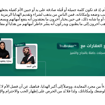
، إذ قد تكون كلمة جميلة أو قُبلة صادقة على يد أو جبين الأم كفيلة بجعلها 
 وضعه وإمكاناته، فمن الناس من يذهب لشراء وتقديم الهدايا الرمزية وال
أو ما شابه ذلك، في حين يختار آخرون ما يعتقدون أنه ينفع أمهاتهم ويسع
يذهب آخرون إلى ما يظنون ويدركون أنه يسّر خاطر أمهاتهم من هدايا أو مفاج
ءاً من مجرد المعايدة، ووصلاً إلى أكبر الهدايا، فناهيك عن أن فضل الأم ل
لوضعك وإمكاناتك، ولذا فلا بُد من الحرص على إظهار الحب والاحترام والإ