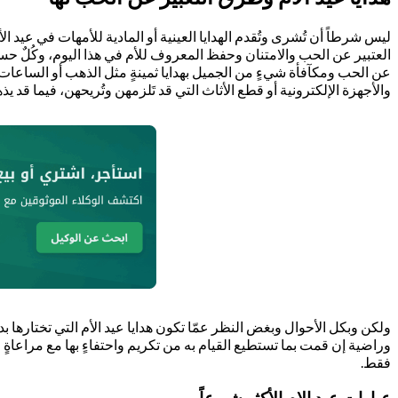
ليس شرطاً أن تُشرى وتُقدم الهدايا العينية أو المادية للأمهات في عيد الأم
العتبير عن الحب والامتنان وحفظ المعروف للأم في هذا اليوم، وكُلٌ حسب
عن الحب ومكآفأة شيءٍ من الجميل بهدايا ثمينةٍ مثل الذهب أو الساعات 
والأجهزة الإلكترونية أو قطع الأثاث التي قد تَلزمهن وتُريحهن، فيما قد 
ولكن وبكل الأحوال وبغض النظر عمّا تكون هدايا عيد الأم التي تختارها بد
وراضية إن قمت بما تستطيع القيام به من تكريم واحتفاءٍ بها مع مراعاةٍ 
فقط.