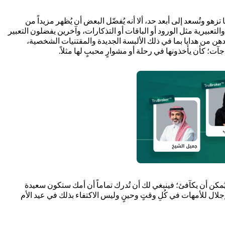
تزهو وتُسعد إلى أبعد حد، ألا أنه يُفضّل البعض أن يُظهر مزيداً من
تعبيرية مثل الورود أو الباقات أو التذكارات، وآخرين يفضلون التعبير
دهن من هدايا بما في ذلك الألبسة الجديدة والمقتنيات الشخصية،
آت؛ كأن يأخذونها في رحلة أو مشوارٍ محببٍ لها مثلاً.
ا يُمكن أن يكآفئ؛ فينبغي لك أن تُدرك تماماً أن أمك ستكون سعيدة
جلال للأمهات في كُلِ وقتٍ وحينٍ وليس الاكتفاء بذلك في عيد الأم