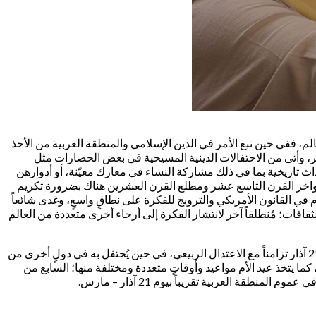
لعالم، ففي حين نبع الأمر في الدين الإسلامي والمنطقة العربية من الأخذ
وآخر، وأتى من الاحتفالات الدينية المسيحية في بعض الحضارات مثل
داث تاريخية بما في ذلك مشاركة النساء في معارك معيّنة، أو أدوارهن
أواخر القرن التاسع عشر ومطلع القرن العشرين هناك بضرورة تكريم
لام في القانون الأمريكي والترويج للفكرة على نطاقٍ واسعٍ، وغدى شائعاً
قافات؛ مُنطلقاً آخر لانتشار الفكرة إلى أرجاء أخرى متعددة من العالم
أما بالنسبة لموعد عيد الأم؛ فإنه يختلف كذلك تِبعاً لاختلاف الثقافة أو الدولة أو الحضارة أو المنطقة؛ فتحتفل المنطقة العربية في عيد الام بتاريخ 21 آذار تزامناً مع الاعتدال الربيعي، في حين يُحتفل به في دولٍ أخرى من
الجزائر والمغرب؛ في آخر يوم أحد من أيام شهر أيار، فيما تحتفل دولاً أخرى في عيد الأم في نفس يوم المرأة بتاريخ 8 مارس، كما يتخذ عيد الأم مواعيد وأوقاتٍ متعددة ومختلفة منها؛ السابع من
قة العربية تقريباً بيوم 21 آذار – مارس.