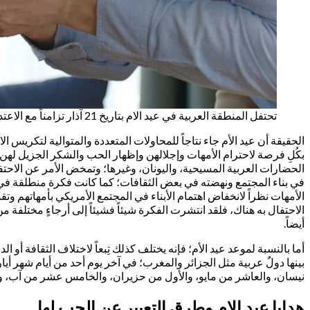
تحتفل المنطقة العربية في عيد الام بتاريخ 21 آذار تزامناً مع الاعتدال الربيعي
الحقيقة أن عيد الأم جاء نتاجاً للمحاولات المتعددة والمتوالية لتكريس ال
بكُلِ فرصة لاحترام الأمهات وإجلالهن وإظهار الحب والشكر الجزيل لهن طو
الحضارات العربية المسيحية، واليونان، وغيرها؛ وتمخض الأمر عن الاحتفا
في بناء المجتمع ونهضته في بعض الثقافات؛ كما كانت فكرة منطلقة في
الأمهات نظراً لانخفاض اهتمام الأبناء في المجتمع الأمريكي بأمهاتهم وتقد
الاحتفال به هناك، فلقد انتشرت الفكرة شيئاً فشيئاً إلى أرجاءٍ مختلفة 
أيضاً.
نيسان، والعاشر من مايو، والأول من حزيران، والخامس عشر من آب، وكذلك كُلاً من
هدايا عيد الام وطرق التعبير عن الحب لها