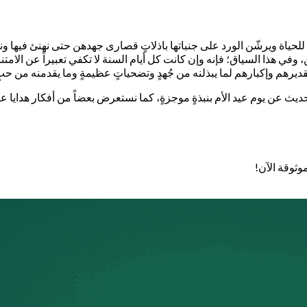
 للحياة ويرشّن الورد على جنباتها باذلاتٍ قصارى جهدهن حتى نهنئ فيها ونك
ن، وفي هذا السياق؛ فإنه وإن كانت كل أيام السنة لا تكفي تعبيراً عن الامتنا
وتقديرهم وإكبارهم لما يبذلنه من جُهدٍ وتضحياتٍ عظيمةٍ وما يقدمنه من ح
الحديث عن يوم عيد الأم بنبذةٍ موجزةٍ، كما نستعرض بعضاً من أفكار هدايا 
وثوقة الآن!