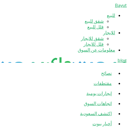
Bayut
للبيع
شقق للبيع
فلل للبيع
للايجار
شقق للايجار
فلل للايجار
معلومات عن السوق
blog
نصائح
مقتطفات
إيجارات يومية
اتجاهات السوق
اكتشف السعودية
أخبار بيوت