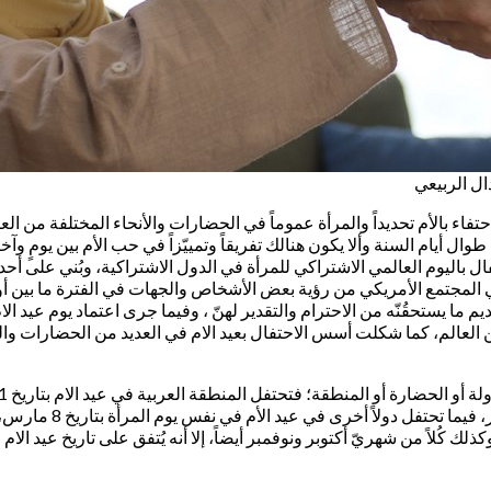
احتفاء بالأم تحديداً والمرأة عموماً في الحضارات والأنحاء المختلفة من ا
ال أيام السنة وألا يكون هنالك تفريقاً وتمييّزاً في حب الأم بين يومٍ 
ل باليوم العالمي الاشتراكي للمرأة في الدول الاشتراكية، وبُني على أح
 المجتمع الأمريكي من رؤية بعض الأشخاص والجهات في الفترة ما بين 
يم ما يستحقُنّه من الاحترام والتقدير لهنّ ، وفيما جرى اعتماد يوم عيد ا
من العالم، كما شكلت أسس الاحتفال بعيد الام في العديد من الحضارات والث
بينها دولٌ عربية مثل 
 شهريّ أكتوبر ونوفمبر أيضاً، إلا أنه يُتفق على تاريخ عيد الام في عموم المنط