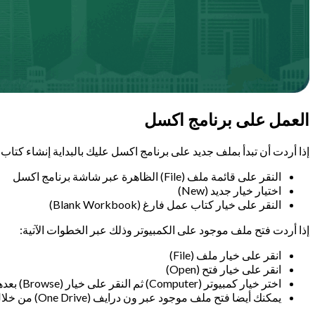
العمل على برنامج اكسل
إذا أردت أن تبدأ بملف جديد على برنامج اكسل عليك بالبداية إنشاء كت
النقر على قائمة ملف (File) الظاهرة عبر شاشة برنامج اكسل
اختيار خيار جديد (New)
النقر على خيار كتاب عمل فارغ (Blank Workbook)
إذا أردت فتح ملف موجود على الكمبيوتر وذلك عبر الخطوات الآتية:
انقر على خيار ملف (File)
انقر على خيار فتح (Open)
اختر خيار كمبيوتر (Computer) ثم النقر على خيار (Browse) بعدها توجه لمكان حفظ إكسل عبر الجهاز.
يمكنك أيضا فتح ملف موجود عبر ون درايف (One Drive) من خلال النقر على خيار (One Drive) بعدها النقر على كتاب العمل المراد فتحه، ثم النقر على خيار فتح (Open).