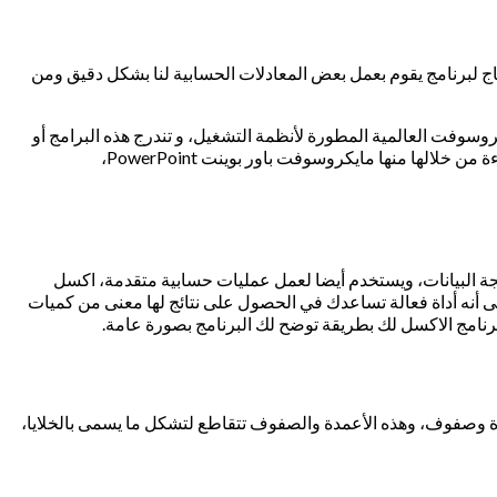
حتاج لبرنامج يقوم بعمل بعض المعادلات الحسابية لنا بشكل دقيق ومن
تجتها شركة مايكروسوفت العالمية المطورة لأنظمة التشغيل، و تندرج هذه البرامج أو
الأدوات ضمن المقومات التي تتيح للمستخدم من فتح أي برنامج قابل للقراءة، ويتضمن برنامج مايكروسوفت اوفيس عدة أدوات تسمح لك بالقراءة من خلالها منها مايكروسوفت باور بوينت PowerPoint،
جة البيانات، ويستخدم أيضا لعمل عمليات حسابية متقدمة، اكسل
ى أنه أداة فعالة تساعدك في الحصول على نتائج لها معنى من كميات
رنامج الاكسل لك بطريقة توضح لك البرنامج بصورة عامة.
ها يتكون من صفحة worksheet أو أكثر، وكل صفحة تتكون من أعمدة وصفوف، وهذه الأعمدة والصفوف تتقاطع لتشكل ما يسمى بالخلايا،