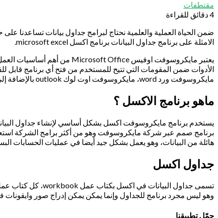
مقتطفات
4 دقائق للقراءة
ضمن الحياة العملية والعلمية نحتاج لبرامج جداول بيانات تساعدنا على ح
الامثلة على برنامج جداول البيانات برنامج اكسل microsoft excel.
يعتبر مايكروسوفت اوفيس ffice
مايكروسوفت ورد word، مايكروسوفت اوت لوك outlook بالإضافة إلى مايكرسوفت أكسل Excel محور حديث هذا المقال.
ماهو برنامج الاكسل ؟
يستخدم برنامج مايكروسوفت اكسل بشكل أساسي لإنشاء جداول البيانات و
برنامج صمم عبر شركة مايكروسوفت وهو من أكثر برامج الشركة استعمالا
هائلة من البيانات، وهو يعمل بشكل جيد أيضا في عمليات الحسابات الب
جداول اكسل
وهو ليس مجرد برنامج للجداول وإنما يمكن يمكن إدراج صور وايقونات 
حمّل تطبيقنا