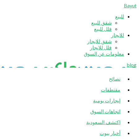
Bayut
للبيع
شقق للبيع
فلل للبيع
للايجار
شقق للايجار
فلل للايجار
معلومات عن السوق
blog
نصائح
مقتطفات
إيجارات يومية
اتجاهات السوق
اكتشف السعودية
أخبار بيوت