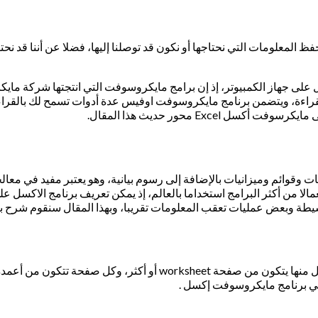
فظ المعلومات التي نحتاجها أو نكون قد توصلنا إليها، فضلا عن أننا قد ن
Microsoft O من أهم أساسيات العمل على جهاز الكمبيوتر، إذ إن برامج مايكروسوفت التي ان
قوائم وميزانيات بالإضافة إلى رسوم بيانية، وهو يعتبر مفيد في معال
 من أكثر البرامج استخداما بالعالم، إذ يمكن تعريف برنامج الاكسل عل
سيطة وبعض عمليات تعقب المعلومات تقريبا، وبهذا المقال سنقوم شرح ب
تسمى جداول البيانات في اكسل بكتاب عمل workbook، كل كتاب عمل من
في برنامج مايكروسوفت إكسل .