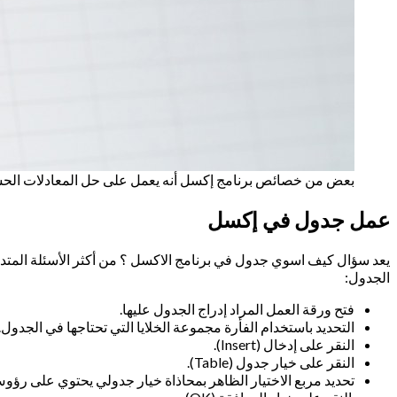
بعض من خصائص برنامج إكسل أنه يعمل على حل المعادلات الحس
عمل جدول في إكسل
يعد سؤال كيف اسوي جدول في برنامج الاكسل ؟ من أكثر الأسئلة المتدا
الجدول:
فتح ورقة العمل المراد إدراج الجدول عليها.
التحديد باستخدام الفأرة مجموعة الخلايا التي تحتاجها في الجدول.
النقر على إدخال (Insert).
النقر على خيار جدول (Table).
تحديد مربع الاختيار الظاهر بمحاذاة خيار جدولي يحتوي على رؤوس (My table has headers) وذلك لإضافة أية علامات فوقية تحتوي على معلومات خاصة بكل عمود في الجدول المراد