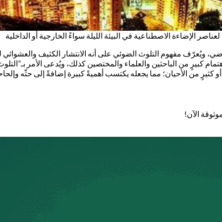
ناصر الإضاءة الاصطناعية في البيئة الليلة سواءً الخارجية أو الداخلية
اضي، ويُعرّف مفهوم التلوث الضوئي على أنه الانتشار الكثيف والعشوائي ل
هتمام كبيرٍ من الباحثين والعلماء والمختصين كذلك، ويُدعى الأمر بـ”التل
أو كثيرٍ من الأحيان؛ مما يجعله يكتسب أهميةً كبيرة إضافةً إلى حثّه وإلحاح
وثوقة الآن!