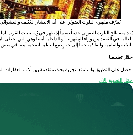
يُعرّف مفهوم التلوث الضوئي على أنه الانتشار الكثيف والعشوائي لع
يُعد مصطلح التلوث الضوئي حديثاً نسبياً إذ ظهر في ثمانينيات القرن الم
الغالبة في القصد من وراء المفهوم- أو الداخلية أيضاً وهي التي تحظى با
البيئية والعلمية والفلكية جنباً إلى جنبٍ مع النظم الصحية أيضاً في بعض 
حمّل تطبيقنا
احصل على التطبيق واستمتع بتجربة بحث متقدمة بين آلاف العقارات الم
حمّل التطبيق الآن