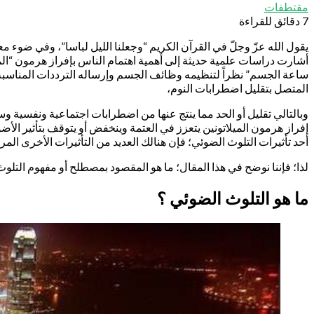
مقتطفات
7 دقائق للقراءة
يقول الله عزّ وجلّ في القرآن الكريم “وجعلنا الليل لباسا”، وفي ضوء مع
أشارت دراسات علمية حديثة إلى أهمية اهتمام الناس بإفراز هرمون “الميل
ساعة الجسم” نظراً لتنظيمه وظائف الجسم وإرساله الترددات المناسبة في
المتصل بتقليل اضطرابات النوم،
وبالتالي تقليل أو الحد مما ينتج عنها من اضطرابات اجتماعية ونفسية وسل
إفراز هرمون الميلاتونين يتعزز في العتمة وينخفض أو يتوقف بتأثير الأضو
أحد تأثيرات التلوث الضوئي؛ فإن هنالك العديد من التأثيرات الأخرى المرافق
لذا؛ فإننا نوضح في هذا المقال؛ ما هو المقصود بمصطلح أو مفهوم التلو
ما هو التلوث الضوئي ؟