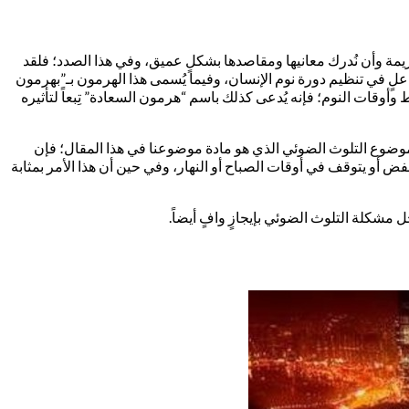
لكريمة وأن نُدرك معانيها ومقاصدها بشكلٍ عميق، وفي هذا الصدد؛ فلقد
اعلٍ في تنظيم دورة نوم الإنسان، وفيما يُسمى هذا الهرمون بـ”بهرمون
قات النوم؛ فإنه يُدعى كذلك باسم “هرمون السعادة” تِبعاً لتأثيره
ث بموضوع التلوث الضوئي الذي هو مادة موضوعنا في هذا المقال؛ فإن
خفض أو يتوقف في أوقات الصباح أو النهار، وفي حين أن هذا الأمر بمثابة
مشكلة التلوث الضوئي بإيجازٍ وافٍ أيضاً.