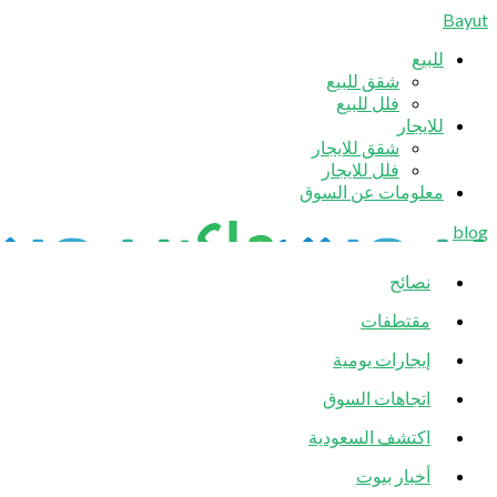
Bayut
للبيع
شقق للبيع
فلل للبيع
للايجار
شقق للايجار
فلل للايجار
معلومات عن السوق
blog
نصائح
مقتطفات
إيجارات يومية
اتجاهات السوق
اكتشف السعودية
أخبار بيوت