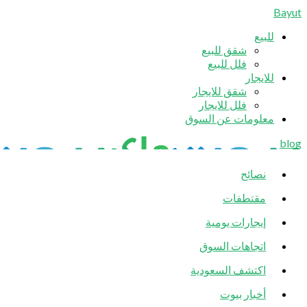
Bayut
للبيع
شقق للبيع
فلل للبيع
للايجار
شقق للايجار
فلل للايجار
معلومات عن السوق
blog
نصائح
مقتطفات
إيجارات يومية
اتجاهات السوق
اكتشف السعودية
أخبار بيوت