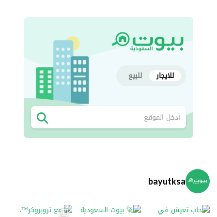
للايجار
للبيع
bayutksa
#ب