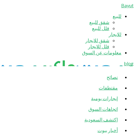
Bayut
للبيع
شقق للبيع
فلل للبيع
للايجار
شقق للايجار
فلل للايجار
معلومات عن السوق
blog
نصائح
مقتطفات
إيجارات يومية
اتجاهات السوق
اكتشف السعودية
أخبار بيوت