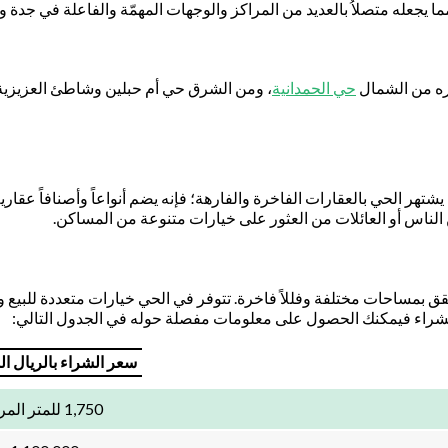
 مما يجعله متصلاُ بالعديد من المراكز والوجهات المهمّة والفاعلة في جدة و
وره من الشمال
حي الحمدانية
، ومن الشرق حي أم حبلين وشاطئ العزيزية، 
يشتهر الحي بالعقارات الفاخرة والفارهة؛ فإنه يضم أنواعاً وأصنافاً عقا
ن الناس أو العائلات من العثور على خيارات متنوعة من المساكن.
مساحات مختلفة وفللاً فاخرة. تتوفر في الحي خيارات متعددة للبيع والإي
سعر الشراء بالريال ا
1,750 للمتر المربع