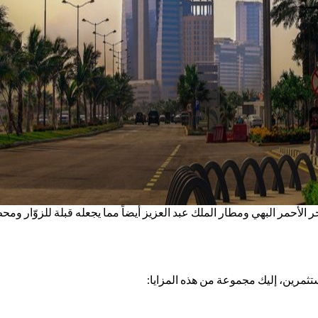
الأحمر البهي ومطار الملك عبد العزيز أيضاً مما يجعله قبلة للزوّار ومح
تثمرين، إليك مجموعة من هذه المزايا: