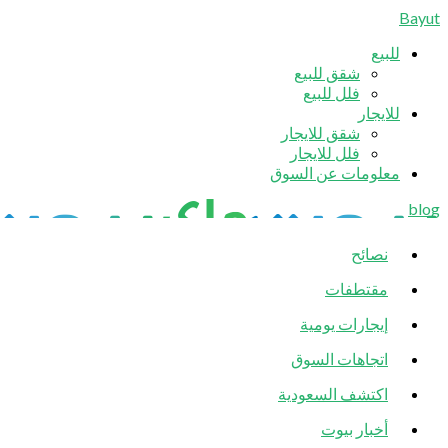
Bayut
للبيع
شقق للبيع
فلل للبيع
للايجار
شقق للايجار
فلل للايجار
معلومات عن السوق
blog
نصائح
مقتطفات
إيجارات يومية
اتجاهات السوق
اكتشف السعودية
أخبار بيوت