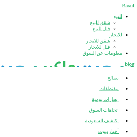
Bayut
للبيع
شقق للبيع
فلل للبيع
للايجار
شقق للايجار
فلل للايجار
معلومات عن السوق
blog
نصائح
مقتطفات
إيجارات يومية
اتجاهات السوق
اكتشف السعودية
أخبار بيوت