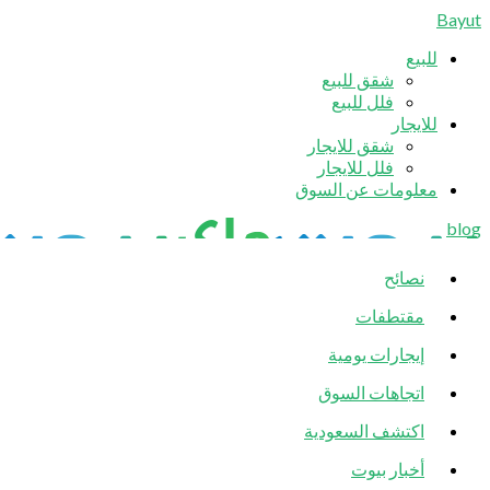
Bayut
للبيع
شقق للبيع
فلل للبيع
للايجار
شقق للايجار
فلل للايجار
معلومات عن السوق
blog
نصائح
مقتطفات
إيجارات يومية
اتجاهات السوق
اكتشف السعودية
أخبار بيوت