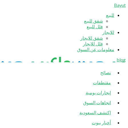
Bayut
للبيع
شقق للبيع
فلل للبيع
للايجار
شقق للايجار
فلل للايجار
معلومات عن السوق
blog
نصائح
مقتطفات
إيجارات يومية
اتجاهات السوق
اكتشف السعودية
أخبار بيوت