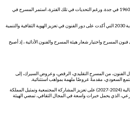
بدأ المسرح بالسعودية في الستينات مع العروض البسيطة في المدارس والنوادي الثقافية، حيث كان أول عرض مسرحي سعودي موثق في عام 1960 في جدة. ورغم التحديات في تلك الفترة، استمر المسرح في
شهد المسرح تحولًا كبيرًا في الألفية الجديدة، حيث شارك لأول مرة في مهرجان أيام الشارقة المسرحية في 2006، وأصبح جزءًا من رؤية السعودية 2030 التي أكدت على دور الفنون في تعزيز الهوية الثقافية والتنمية
هد المسرح طفرة كبيرة، مع دعم المشاريع المسرحية وتدريب 25 ألف معلم ومعلمة على فنون المسرح واختيار شعار هيئة المسرح والفنون الأدائية ، إذ أصبح
أشكال الفنون، من المسرح التقليدي، الرقص، وعروض السيرك، إلى
مجتمع السعودي، مقدمةً عروضًا ملهمة بمواهب استثنائية.
في إطار خططها الاستراتيجية، ركزت الهيئة في مرحلتها الأولى (2021-2023) على تأسيس البنية التحتية وتنمية المواهب، بينما تركز المرحلة الحالية (2024-2027) على تعزيز المشاركة المجتمعية وتمثيل المملكة
ان البازعي، الذي يحمل خبرات واسعة في المجال الثقافي، تمضي الهيئة