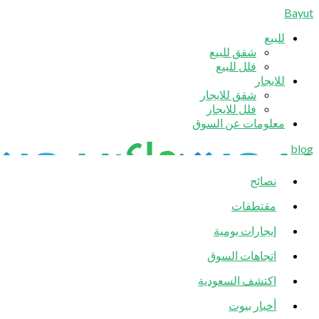
Bayut
للبيع
شقق للبيع
فلل للبيع
للايجار
شقق للايجار
فلل للايجار
معلومات عن السوق
blog
نصائح
مقتطفات
إيجارات يومية
اتجاهات السوق
اكتشف السعودية
أخبار بيوت