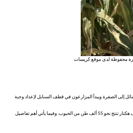
لصورة محفوظة لدى موقع كريسات
ائل إلى الصفرة ويبدأ المزارعون في قطف السنابل لإعداد وجبة
يعود هذا الموسم سنويًا ليؤكد حضور الزراعة العريقة في وجدان أبناء جازان، مستفيدًا من المناخ الحار والرطب الذي يدعم زراعة أكثر من 60 ألف هكتار تنتج نحو 55 ألف طن من الحبوب. وفيما يأتي أهم تفاصيل