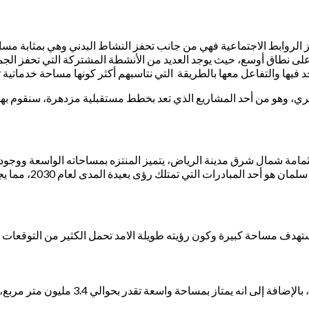
زيز الروابط الاجتماعية فهي من جانب تحفز النشاط البدني وهي بمثابة مس
على نطاق أوسع، حيث يوجد العديد من الأنشطة المشتركة التي تحفز ا
فيها والتفاعل معها بالطريقة التي نتاسبهم أكثر كونها مساحة خدماتية 
لبري، وهو من أحد المشاريع الذي تعد بخطط مستقبلية مزدهرة، سنقوم به
امة شمال شرق مدينة الرياض، يتميز المنتزه بمساحاته الواسعة ووجود الأ
مبادرات التي تمتلك رؤى بعيدة المدى لعام 2030، مما يجعله محطة بارزة.
تهدف مساحة كبيرة وكون رؤيته طويلة الامد تحمل الكثير من التوقعات الع
3.4 مليون متر مربع، مما يجعله واحدًا من أكبر المنتزهات في المملكة السعودية العربية.