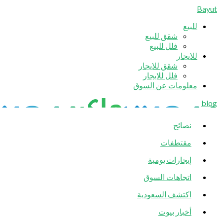
Bayut
للبيع
شقق للبيع
فلل للبيع
للايجار
شقق للايجار
فلل للايجار
معلومات عن السوق
blog
نصائح
مقتطفات
إيجارات يومية
اتجاهات السوق
اكتشف السعودية
أخبار بيوت