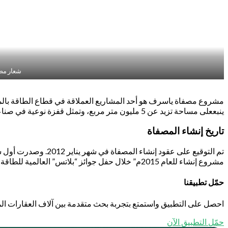
شعار مصف
مشروع مصفاة ياسرف هو أحد المشاريع العملاقة في قطاع الطاقة بالمم
ينبععلى مساحة تزيد عن 5 مليون متر مربع، وتمثل قفزة نوعية في صناعة التكرير في المملكة، حيث تبلغ طاقة التكرير فيها ما يصل إلى 400 ألف برميل يوميًا.
تاريخ إنشاء المصفاة
مشروع إنشاء للعام 2015م” خلال حفل جوائز “بلاتس” العالمية للطاقة في مدينة نيويورك.
حمّل تطبيقنا
احصل على التطبيق واستمتع بتجربة بحث متقدمة بين آلاف العقارات الم
حمّل التطبيق الآن