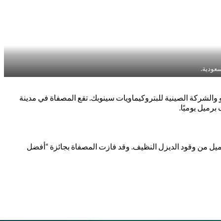
سعودية.
لشركة الصينية للبتروكيماويات سينوبك. تقع المصفاة في مدينة
إنشاء المصفاة في شهر يناير 2012. وصدرت أول شحنة للمصفاة من وقود الديزل في عام 2015، حيث شحنت 300 ألف برميل من وقود الديزل النظيف. وقد فازت المصفاة بجائزة “أفضل