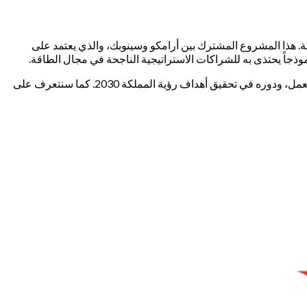
 هذا المشروع المشترك بين أرامكو وسينوبك، والذي يعتمد على
وذجاً يحتذى به للشراكات الاستراتيجية الناجحة في مجال الطاقة.
في هذا المقال سنسلط الضوء على جوانب هذا المشروع بالتفصيل، حيث سنتناول أبرز المعلومات حول أهدافه، والاستراتيجيات التي يتبعها في العمل، ودوره في تحقيق أهداف رؤية المملكة 2030. كما سنتعرف على