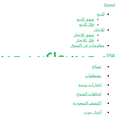
Bayut
للبيع
شقق للبيع
فلل للبيع
للايجار
شقق للايجار
فلل للايجار
معلومات عن السوق
blog
نصائح
مقتطفات
إيجارات يومية
اتجاهات السوق
اكتشف السعودية
أخبار بيوت