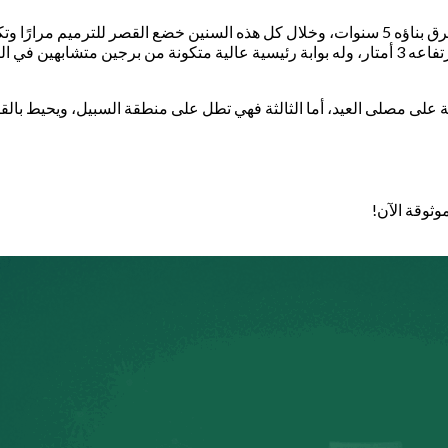
بدأ بناء القصر في عام 1928م واكتمل بناؤه في عام 1932م، حيث استغرق بناؤه 5 سنوات، وخلال كل هذه 
فريد وهو يصور حقبة الثلاثينيات والأربعينيات، ويحيط بالقصر سور يبلغ ارتفاعه 3 أمتار، وله بوابة رئ
تطل الثانية على مصلى العيد، أما الثالثة فهي تطل على منطقة السبيل، ويحيط 
وثوقة الآن!