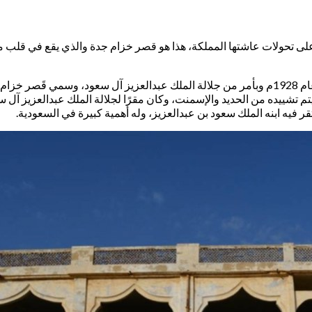
ى تحولات عاشتها المملكة، هذا هو قصر خزام جدة والذي يقع في قلب مدي
يعد قصر خزام قصر أحد القصور التاريخية في مدينة جدة، وقد بني في عام 1928م وبأمر من جلالة الملك
تشييده من الحديد والإسمنت، وكان مقرًا لجلالة الملك عبدالعزيز آل سع
يه ابنه الملك سعود بن عبدالعزيز، وله أهمية كبيرة في السعودية.