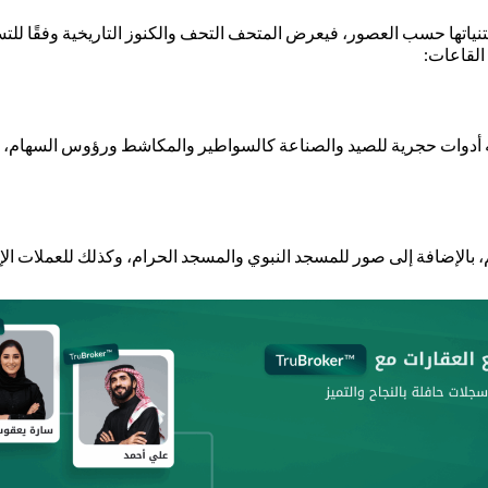
وجد فيه 6 قاعات مختلفة وتتنوع مقتنياتها حسب العصور، فيعرض المتحف التحف والكنوز التا
 القاعات:
 أدوات حجرية للصيد والصناعة كالسواطير والمكاشط ورؤوس السهام، بال
، بالإضافة إلى صور للمسجد النبوي والمسجد الحرام، وكذلك للعملات الإس