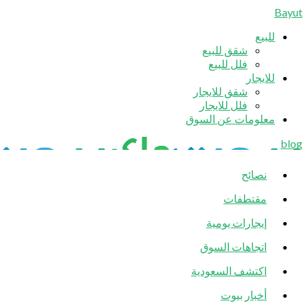
Bayut
للبيع
شقق للبيع
فلل للبيع
للايجار
شقق للايجار
فلل للايجار
معلومات عن السوق
blog
نصائح
مقتطفات
إيجارات يومية
اتجاهات السوق
اكتشف السعودية
أخبار بيوت