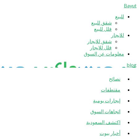
Bayut
للبيع
شقق للبيع
فلل للبيع
للايجار
شقق للايجار
فلل للايجار
معلومات عن السوق
blog
نصائح
مقتطفات
إيجارات يومية
اتجاهات السوق
اكتشف السعودية
أخبار بيوت