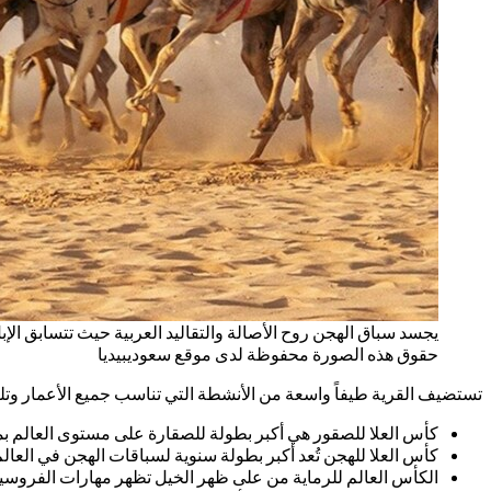
يجسد سباق الهجن روح الأصالة والتقاليد العربية حيث تتسابق ال
حقوق هذه الصورة محفوظة لدى موقع سعوديبيديا
تستضيف القرية طيفاً واسعة من الأنشطة التي تناسب جميع الأعمار وتلب
كأس العلا للصقور هي أكبر بطولة للصقارة على مستوى العالم بمشاركة حوالي 2,000 صقار محترف وجوائز مالية 
كأس العلا للهجن تُعد أكبر بطولة سنوية لسباقات الهجن في العالم انطلقت عام 2023 تحت 
الكأس العالم للرماية من على ظهر الخيل تظهر مهارات الفروسية 