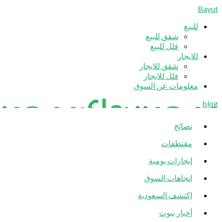
Bayut
للبيع
شقق للبيع
فلل للبيع
للايجار
شقق للايجار
فلل للايجار
معلومات عن السوق
blog
نصائح
مقتطفات
إيجارات يومية
اتجاهات السوق
اكتشف السعودية
أخبار بيوت