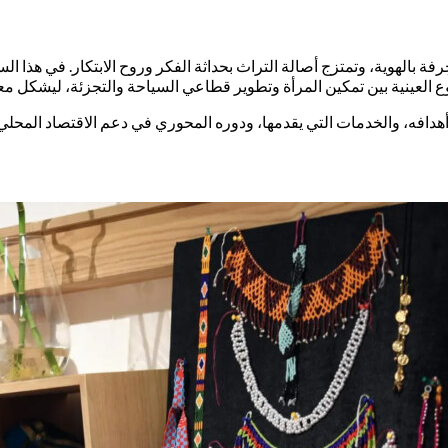
فة بالهوية، وتمتزج أصالة التراث بحداثة الفكر وروح الابتكار. في هذا الس
ينية بين تمكين المرأة وتطوير قطاعي السياحة والتجزئة، ليشكل معلمًا 
افه، والخدمات التي يقدمها، ودوره المحوري في دعم الاقتصاد المحلي و