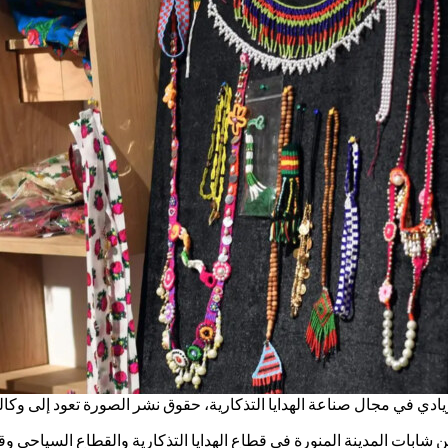
ادي في مجال صناعة الهدايا التذكارية، حقوق نشر الصورة تعود إلى وكالة 
كين شابات المدينة المنورة في قطاع الهدايا التذكارية والقطاع السياحي 