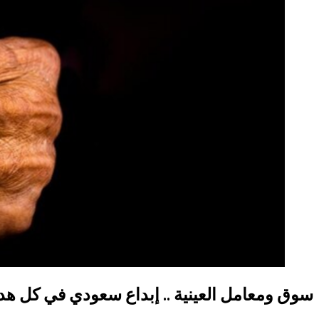
سوق ومعامل العينية .. إبداع سعودي في كل هد