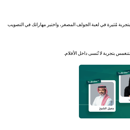
ع بتجربة مُثيرة في لعبة الجولف المصغر، واختبر مهاراتك في التصويب
 لتنغمس بتجربة لا تُنسى داخل الأفلام.