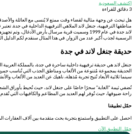
اكتشف السعودية
3 دقائق للقراءة
هل تبحث عن وجهة مثالية لقضاء وقت ممتع لا يُنسى مع العائلة والأصد
مناطقها الترفيهية، جنغل لاند الملاهي الترفيهية الداخلية في جدة. تعتبر
لاند جدة في عام 1999 وسميت قرية مرسال بأرض الأدغ
الرسمية لجذب أكبر عدد من الزوار. في هذا المثال سنقدم لكم الدليل ا
حديقة جنغل لاند في جدة
جنغل لاند هي حديقة ترفيهية داخلية ساحرة في جدة، بالمملكة العربية الس
الحديقة بمجموعة مُتنوعة من الألعاب ومناطق الجذب التي تُناسب جميع ال
سينما ثلاثية الأبعاد تُتيح تجربة مُذهلة، ناهيك عن العديد من الألعاب والأ
تُضفي ثيمة “الغابة” سحرًا خاصًا على جنغل لاند، حيث تُحيط بأوراق الشجر
راحة ضيوفها، حيث تُوفر لهم العديد من المطاعم والكافيهات التي تُقدم ق
حمّل تطبيقنا
احصل على التطبيق واستمتع بتجربة بحث متقدمة بين آلاف العقارات الم
حمّل التطبيق الآن