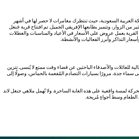
كة العربية السعودية، حيث تنتظرك مغامرات لا حصر لها في أشهر
ر من الزوار، وتتميز بطابعها الإفريقي الجميل. تم افتتاح قرية جَنغل
ا تقوم القرية بعمل عروض على الأسعار في الأعياد والمناسبات والعطلات
عار التذاكر وأبرز الفعاليات والأنشطة.
لية للعائلات والأصدقاء الباحثين عن قضاء وقت ممتع لا يُنسى. تتزين
لى سماء جدة، مرورًا بسيارات التصادم المُفعمة بالحماس، وصولًا إلى
تحركة لمسة واقعية على هذه الغابة الساحرة. ولا تُهمل ملاهي جنغل لاند
 الطعام وسط أجواءٍ مُريحة.