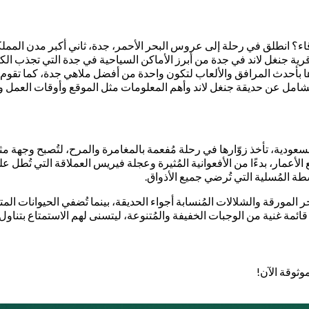
قاء؟ انطلق في رحلة إلى عروس البحر الأحمر، جدة، ثاني أكبر مدن الممل
 قرية جنغل لاند في جدة من أبرز الأماكن السياحية في جدة التي تجذب الكثي
ال، وتم تجهيزها بأحدث المرافق والألعاب لتكون واحدة من أفضل ملاهي جدة، كم
لشامل عن حديقة جنغل لاند وأهم المعلومات مثل الموقع وأوقات العمل وأس
عودية، تأخذ زوّارها في رحلة مُفعمة بالمغامرة والمرح، لتُصبح وجهة مثا
أعمار، بدءًا من الأفعوانية المُثيرة وعجلة فيريس العملاقة التي تُطل ع
نشطة المُسلية التي تُرضي جميع الأذواق.
 المورقة والشلالات المُنسابة أجواء الحديقة، بينما تُضفي الحيوانات الم
ائمة غنية من الوجبات الخفيفة والمُتنوعة، ليتسنى لهم الاستمتاع بتناول
وثوقة الآن!