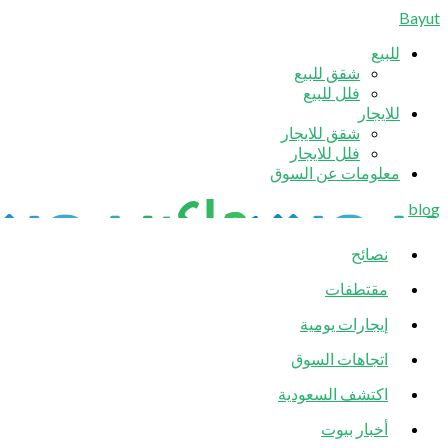
Bayut
للبيع
شقق للبيع
فلل للبيع
للايجار
شقق للايجار
فلل للايجار
معلومات عن السوق
blog
نصائح
مقتطفات
إيجارات يومية
اتجاهات السوق
اكتشف السعودية
أخبار بيوت