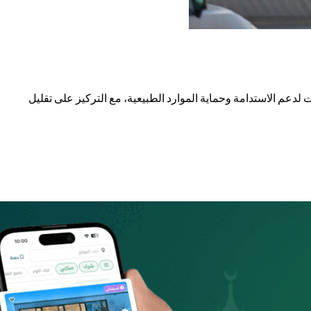
بادرة السعودية الخضراء. فقد تم الإعلان عن أكثر من ستين مشروعًا وبرنامجًا عام 2021، جميعها صممت لدعم الاستدامة وحماية الموارد الطبيعية، مع التركيز على تقليل