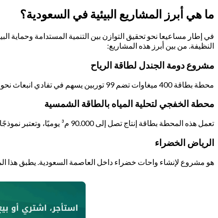
ما هي أبرز المشاريع البيئية في السعودية؟
في إطار مساعيعا نحو تحقيق التوازن بين التنمية المستدامة وحماية البي
النظيفة. من بين أبرز هذه المشاريع:
مشروع دومة الجندل لطاقة الرياح
محطة بطاقة 400 ميغاوات تضم 99 توربين يسهم في تفادي انبعاث نحو مليون طن من “CO₂” سنويًا.
محطة الخفجي لتحلية المياه بالطاقة الشمسية
تعمل هذه المحطة بطاقة إنتاج تصل إلى 90.000 م³ يوميًا، وتعتبر نموذجًا استثنائيًا للتحلية المستدامة.
الرياض الخضراء
هو مشروع لإنشاء واحات خضراء داخل العاصمة السعودية. يطبق هذا المشروع بزراعة نحو 7.2 مليون شجرة محلية، مع استخدام نظم ري مستدامة تعمل عل