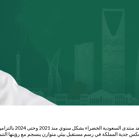
تواصل المملكة جهوده
كس جدية المملكة في رسم مستقبل بيئي متوازن ينسجم مع رؤيتها التنمو