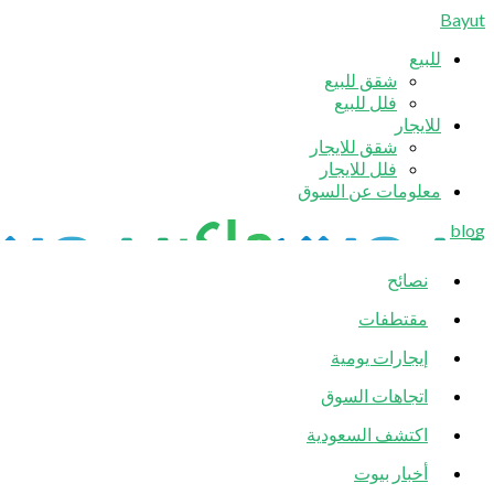
Bayut
للبيع
شقق للبيع
فلل للبيع
للايجار
شقق للايجار
فلل للايجار
معلومات عن السوق
blog
نصائح
مقتطفات
إيجارات يومية
اتجاهات السوق
اكتشف السعودية
أخبار بيوت