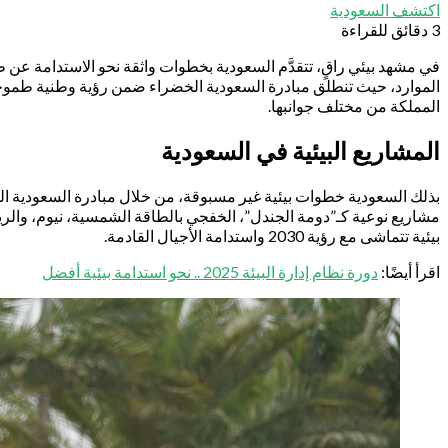
اكتشف السعودية
3 دقائق للقراءة
في مشهد بيئي راقٍ، تتقدَّم السعودية بخطوات واثقة نحو الاستدامة عن ط
الموارد، حيث تنطلق مبادرة السعودية الخضراء ضمن رؤية وطنية طموحة ت
المملكة من مختلف جوانبها.
المشاريع البيئية في السعودية
بذلك السعودية خطوات بيئية غير مسبوقة، من خلال مبادرة السعودية الخض
مشاريع نوعية كـ”دومة الجندل”، الخفجي بالطاقة الشمسية، نيوم، والريا
بيئية تتماشى مع رؤية 2030 واستدامة الأجيال القادمة.
اقرأ أيضًا:
دورة نظام إدارة البيئة 2025 .. نحو استدامة بيئية أفضل