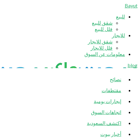
Bayut
للبيع
شقق للبيع
فلل للبيع
للايجار
شقق للايجار
فلل للايجار
معلومات عن السوق
blog
نصائح
مقتطفات
إيجارات يومية
اتجاهات السوق
اكتشف السعودية
أخبار بيوت