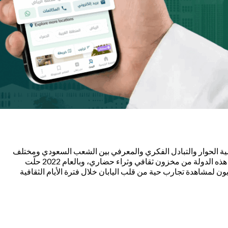
أهمية الحوار والتبادل الفكري والمعرفي بين الشعب السعودي ومختلف
شعوب العالم، ومن الجدير ذكره أن الأيام الثقافية انطلقت مطلع عام 2020، عبر مبادرة المركز باستضافة دولة “الفيتنام”، نتيجة لكل ما تتمتع به هذه الدولة من مخزون ثقافي وثراء حضاري، وبالعام 2022 حلّت
ون لمشاهدة تجارب حية من قلب اليابان خلال فترة الأيام الثقافية