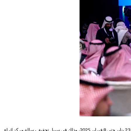
يستعد مركز الملك عبدالعزيز الثقافي العالمي “إثراء” لأن يطلق برنامج ‘أيام إثراء الثقافية – اليابان’، والذي يستمر لمدة أسبوعين خلال الفترة من 23 يناير حتى 8 فبراير 2025، وذلك في سبيل تحقيق رسالة مركز إثراء