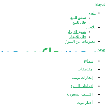
Bayut
للبيع
شقق للبيع
فلل للبيع
للايجار
شقق للايجار
فلل للايجار
معلومات عن السوق
blog
نصائح
مقتطفات
إيجارات يومية
اتجاهات السوق
اكتشف السعودية
أخبار بيوت