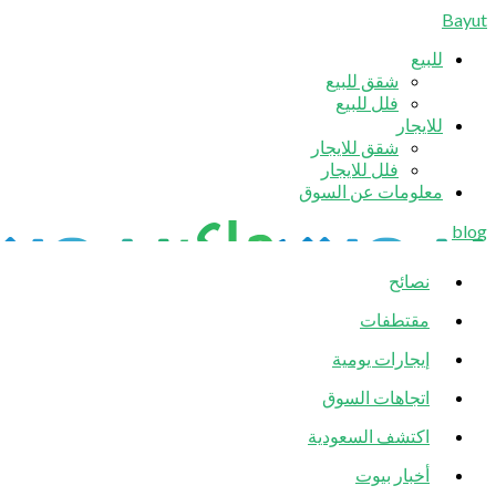
Bayut
للبيع
شقق للبيع
فلل للبيع
للايجار
شقق للايجار
فلل للايجار
معلومات عن السوق
blog
نصائح
مقتطفات
إيجارات يومية
اتجاهات السوق
اكتشف السعودية
أخبار بيوت