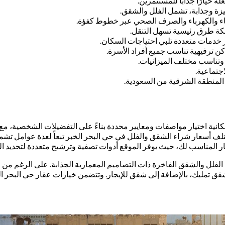
ه خيارًا جذابًا للمستثمرين.
زة وجذابة، تشمل الفلل والشقق.
لماء والكهرباء والصرف الصحي عبر خطوط كفؤة.
كة طرق رئيسية تسهل التنقل.
دمات متعددة تلبي احتياجات السكان.
كن ترفيهية تناسب جميع أفراد الأسرة.
 وتناسب مختلف الميزانيات.
جتماعية.
 المنطقة الشرقية من السعودية.
إمكانية اختيار مواصفات ومعايير محددة بناءً على التفضيلات الشخصية، 
تختلف أسعار شراء الشقق والفلل في حي البحر الخبر تبعاً لعدة عوامل تش
ر المناسب لك، حيث يوفر الموقع أدوات تصفية وترشيح متعددة لتحديد الخيا
الفلل والشقق الفاخرة ذات التصاميم المعمارية الجذابة. على الرغم من 
قق تمليك، بالإضافة إلى شقق للإيجار. وتتضمن خيارات عقار حي البحر الخ