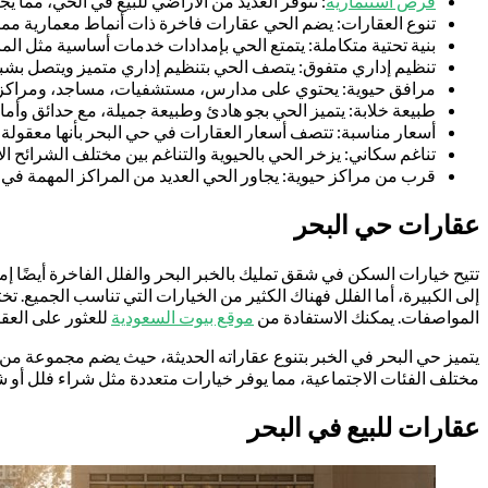
فرص استثمارية
: تتوفر العديد من الأراضي للبيع في الحي، مما يجعل
تنوع العقارات: يضم الحي عقارات فاخرة ذات أنماط معمارية ممي
بنية تحتية متكاملة: يتمتع الحي بإمدادات خدمات أساسية مثل ا
تنظيم إداري متفوق: يتصف الحي بتنظيم إداري متميز ويتصل بشب
مرافق حيوية: يحتوي على مدارس، مستشفيات، مساجد، ومراكز خ
طبيعة خلابة: يتميز الحي بجو هادئ وطبيعة جميلة، مع حدائق وأما
أسعار مناسبة: تتصف أسعار العقارات في حي البحر بأنها معقولة
تناغم سكاني: يزخر الحي بالحيوية والتناغم بين مختلف الشرائح الا
قرب من مراكز حيوية: يجاور الحي العديد من المراكز المهمة في
عقارات حي البحر
تتيح خيارات السكن في شقق تمليك بالخبر البحر والفلل الفاخرة أيضًا 
إلى الكبيرة، أما الفلل فهناك الكثير من الخيارات التي تناسب الجميع. 
المواصفات. يمكنك الاستفادة من
موقع بيوت السعودية
للعثور على العقا
يتميز حي البحر في الخبر بتنوع عقاراته الحديثة، حيث يضم مجموعة من 
مختلف الفئات الاجتماعية، مما يوفر خيارات متعددة مثل شراء فلل أو ش
عقارات للبيع في البحر