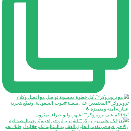
عرّفكم على تروبروكر™️ لشهر يوليو خبراء يتميّزون