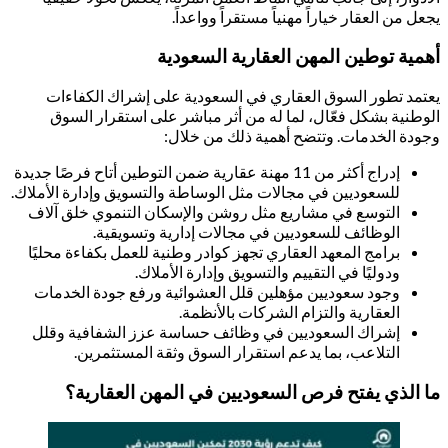
ل من العقار خياراً مهنياً مستقراً وواعداً.
مية توطين المهن العقارية السعودية
تمد تطور السوق العقاري في السعودية على إشراك الكفاءات
وطنية بشكل فعّال، لما له من أثر مباشر على استقرار السوق
ودة الخدمات. وتتضح أهمية ذلك من خلال:
إدراج أكثر من 11 مهنة عقارية ضمن التوطين أتاح فرصًا جديدة
للسعوديين في مجالات مثل الوساطة والتسويق وإدارة الأملاك.
التوسع في مشاريع مثل روشن والإسكان التنموي خلق آلاف
الوظائف للسعوديين في مجالات إدارية وتسويقية.
برامج المعهد العقاري تجهز كوادر وطنية للعمل بكفاءة محليًا
ودوليًا في التقييم والتسويق وإدارة الأملاك.
وجود سعوديين مؤهلين قلل العشوائية ورفع جودة الخدمات
العقارية والتزام الشركات بالأنظمة.
إشراك السعوديين في وظائف حساسة عزز الشفافية وقلل
التلاعب، بما يدعم استقرار السوق وثقة المستثمرين.
 الذي يفتح فرص السعوديين في المهن العقارية؟