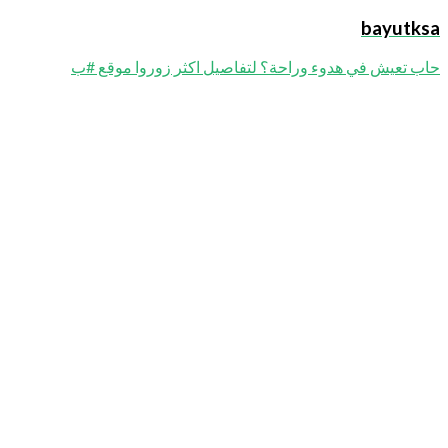
bayutk
ب تعيش في هدوء وراحة؟ لتفاصيل اكثر زوروا موقع #ب