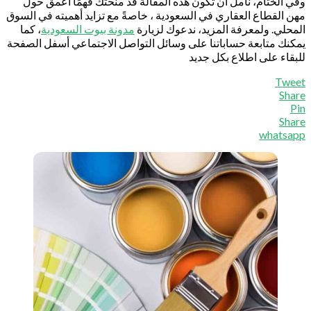
ي الختام، نأمل أن تكون هذه المقالة قد منحتك فهمًا أعمق حول
ن القطاع العقاري في السعودية ، خاصةً مع تزايد أهميته في السوق
محلي. ولمعرفة المزيد، ندعوك لزيارة
مدونة بيوت السعودية
، كما
كنك متابعة حساباتنا على وسائل التواصل الاجتماعي أسفل الصفحة
بقاء على اطلاع بكل جديد
Twe
Sha
P
Sha
whatsa