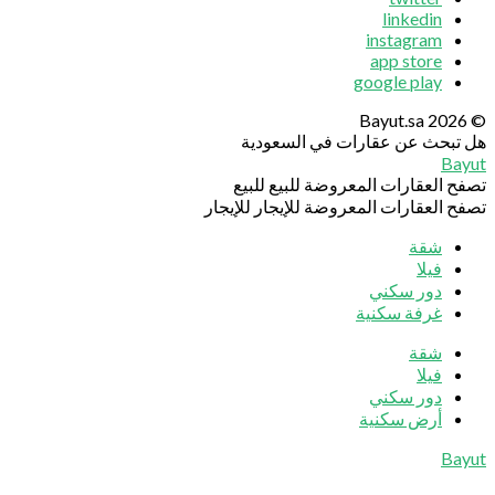
linkedin
instagram
app store
google play
© 20
 تبحث عن عقارات في السعودية
Bay
فح العقارات المعروضة للبيع
للبيع
فح العقارات المعروضة للإيجار
للإيجار
شقة
فيلا
دور سكني
غرفة سكنية
شقة
فيلا
دور سكني
أرض سكنية
قائمة
Bay
جانبية