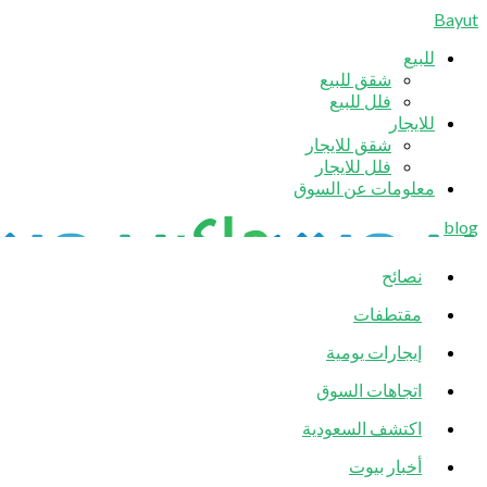
Bayut
للبيع
شقق للبيع
فلل للبيع
للايجار
شقق للايجار
فلل للايجار
معلومات عن السوق
blog
نصائح
مقتطفات
إيجارات يومية
اتجاهات السوق
اكتشف السعودية
أخبار بيوت