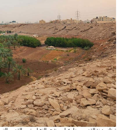
تمتاز مدينة القصيم بمزارعها من شجر النخيل وتمور القصيم التي ت