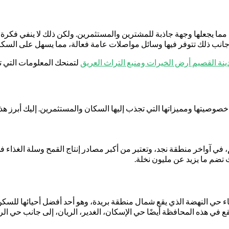
ما يجعلها وجهة جاذبة للمشترين والمستثمرين. ولكن ذلك لا ينفي فكرة أ
جانب ذلك تتوفر فيها وسائل مواصلات عامة فعالة، مما يسهل على السكان
نة القصيم أرض الخيرات ومنبع التراث العريق
لتمنحك المعلومات التي ت
يتها ومميزاتها التي تجذب إليها السكان والمستثمرين. إليك أبرز هذه
ي آواخر منطقة نجد، وتعتبر من أكبر مصادر إنتاج القمح وسلة الغذاء في ا
تضم ما يزيد عن مليون نخلة.
حياء حي النهضة الذي يقع شمال منطقة بريدة، وهو أحد أفضل أحيائها للس
 في هذه المحافظة أيضًا حي الإسكان، الغدير، الريان، إلى جانب حي الرحا