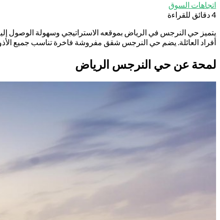
اتجاهات السوق
4 دقائق للقراءة
يتميز حي النرجس في الرياض بموقعه الاستراتيجي وسهولة الوصول إليه، مم
أفراد العائلة. يضم حي النرجس شقق مفروشة فاخرة تناسب جميع الأذوا
لمحة عن حي النرجس الرياض