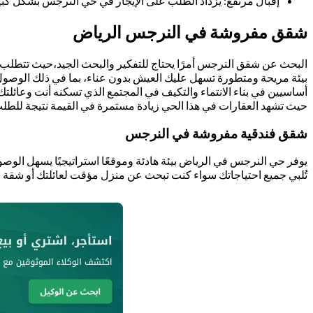
إقبال مرتفع: يزداد الطلب على الإيجار في حي النرجس بشكل كبير،
شقق مفروشة في النرجس الرياض
البحث عن شقق النرجس أمرًا يحتاج للتفكير والبحث الجيد،حيث تتطلب هذه 
بيئة مريحة ومتطورة تسهل عليك العيش بدون عناء، بما في ذلك الوصول 
أساسيين في بناء الانتماء والتكيف في المجتمع الذي تسكنه أنت وعائ
حيث تشهد العقارات في هذا الحي زيادة مستمرة في القيمة نتيجة للطلب 
شقق فندقية مفروشة في النرجس
يوفر حي النرجس في الرياض بيئة هادئة وموقعًا استراتيجيًا يسهل ا
تُلبي جميع احتياجاتك سواء كنت تبحث عن منزل مؤقت لعائلتك أو شقة 