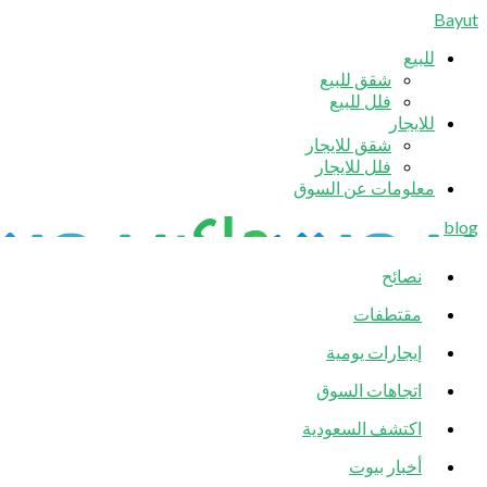
Bayut
للبيع
شقق للبيع
فلل للبيع
للايجار
شقق للايجار
فلل للايجار
معلومات عن السوق
blog
نصائح
مقتطفات
إيجارات يومية
اتجاهات السوق
اكتشف السعودية
أخبار بيوت