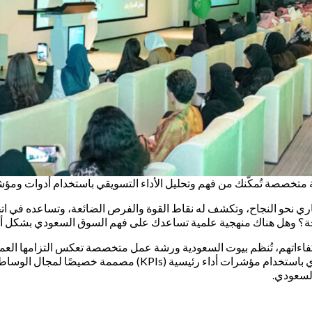
متخصصة تُمكّنك من فهم وتحليل الأداء التسويقي باستخدام أدوات ومؤ
اري نحو النجاح، وتكشف له نقاط القوة والفرص الضائعة، وتساعده في ات
جحة؟ وهل هناك منهجية علمية تساعدك على فهم السوق السعودي بشكل 
فاءاتهم، تُنظم بيوت السعودية ورشة عمل متخصصة تعكس التزامها العمي
الورشة إلى تعليم المشاركين كيفية قياس وتحليل نجاح التسويق العق
لسعودي.