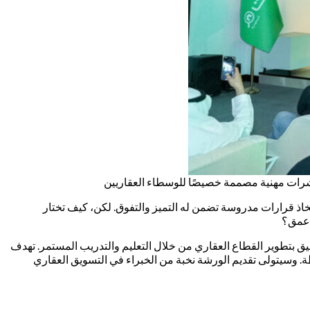
شرات مهنية مصممة خصيصًا للوسطاء العقاريين
خاذ قرارات مدروسة تضمن له التميز والتفوق. لكن، كيف تختار
أعمق؟
ق بتطوير القطاع العقاري من خلال التعليم والتدريب المستمر. تهدف
اري باستخدام مؤشرات أداء رئيسية (KPIs) مصممة خصيصًا لمجال الوساطة. وسيتولى تقديم الورشة نخبة من الخبراء في التسويق العقاري