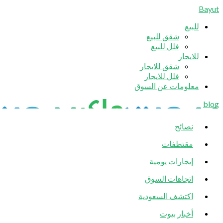
Bayut
للبيع
شقق للبيع
فلل للبيع
للايجار
شقق للايجار
فلل للايجار
معلومات عن السوق
blog
نصائح
مقتطفات
إيجارات يومية
اتجاهات السوق
اكتشف السعودية
أخبار بيوت